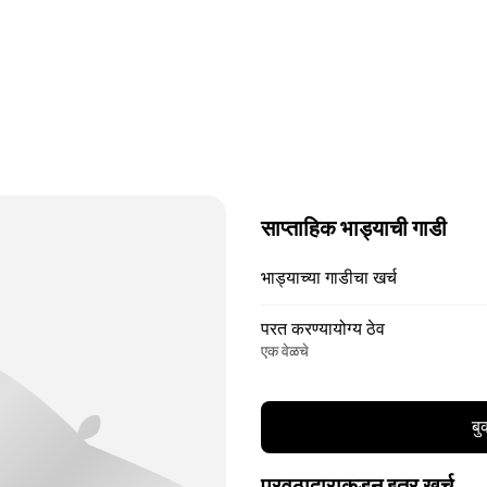
साप्ताहिक भाड्याची गाडी
भाड्याच्या गाडीचा खर्च
परत करण्यायोग्य ठेव
एक वेळचे
बु
पुरवठादाराकडून इतर खर्च