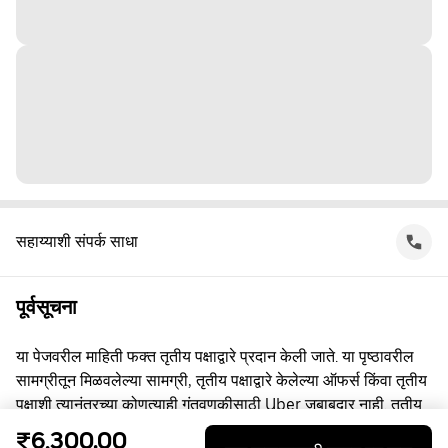
सहाय्याशी संपर्क साधा
पूर्वसूचना
या पेजवरील माहिती फक्त तृतीय पक्षाद्वारे प्रदान केली जाते. या पृष्ठावरील
सामग्रीतून मिळवलेल्या सामग्री, तृतीय पक्षाद्वारे केलेल्या ऑफर्स किंवा तृतीय
पक्षाशी त्यानंतरच्या कोणत्याही गुंतवणूकीसाठी Uber जबाबदार नाही. तृतीय
पक्षाशी व्यस्त असताना, तुम्ही त्यांच्याशी थेट करार करता, ज्यासाठी Uber हा
₹6,300.00