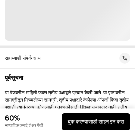
सहाय्याशी संपर्क साधा
पूर्वसूचना
या पेजवरील माहिती फक्त तृतीय पक्षाद्वारे प्रदान केली जाते. या पृष्ठावरील
सामग्रीतून मिळवलेल्या सामग्री, तृतीय पक्षाद्वारे केलेल्या ऑफर्स किंवा तृतीय
पक्षाशी त्यानंतरच्या कोणत्याही गुंतवणूकीसाठी Uber जबाबदार नाही. तृतीय
पक्षाशी व्यस्त असताना, तुम्ही त्यांच्याशी थेट करार करता, ज्यासाठी Uber हा
60%
बुक करण्यासाठी साइन इन करा
पक्ष नाही. प्रश्नांसाठी, कृपया तृतीय पक्षाशी थेट संपर्क साधा.
साप्ताहिक कमाई शेअर पैकी