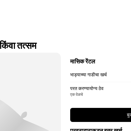
ंवा तत्सम
मासिक रेंटल
भाड्याच्या गाडीचा खर्च
परत करण्यायोग्य ठेव
एक वेळचे
बु
पुरवठादाराकडून इतर खर्च