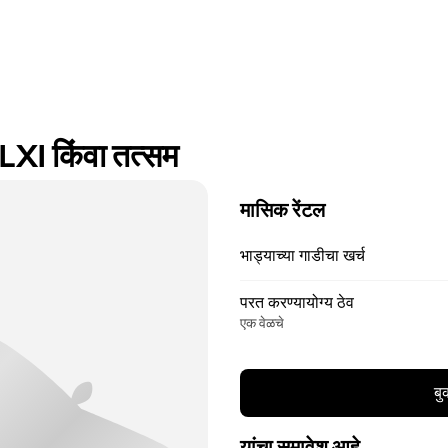
XI किंवा तत्सम
मासिक रेंटल
भाड्याच्या गाडीचा खर्च
परत करण्यायोग्य ठेव
एक वेळचे
बु
यांचा समावेश आहे