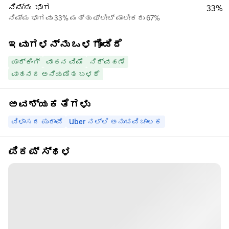
ನಿಮ್ಮ ಭಾಗ
33%
ನಿಮ್ಮ ಭಾಗವು 33% ಮತ್ತು ಫ್ಲೀಟ್ ಮಾಲೀಕರು 67%
ಇವುಗಳನ್ನು ಒಳಗೊಂಡಿದೆ
ಪಾರ್ಕಿಂಗ್
ವಾಹನ ವಿಮೆ
ನಿರ್ವಹಣೆ
ವಾಹನದ ಅನಿಯಮಿತ ಬಳಕೆ
ಅವಶ್ಯಕತೆಗಳು
ವಿಳಾಸದ ಪುರಾವೆ
Uber ನಲ್ಲಿ ಅನುಭವಿ ಚಾಲಕ
ಪಿಕಪ್ ಸ್ಥಳ