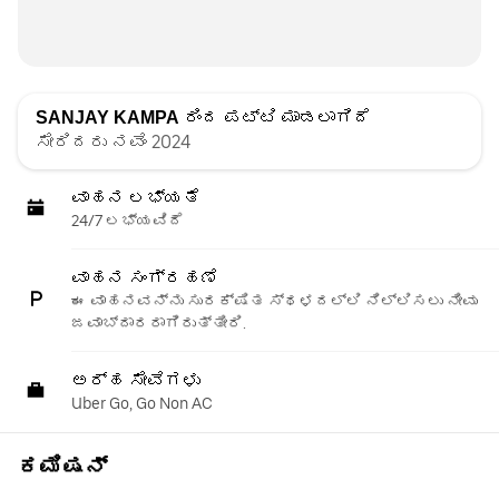
SANJAY KAMPA
ರಿಂದ ಪಟ್ಟಿ ಮಾಡಲಾಗಿದೆ
ಸೇರಿದರು ನವೆಂ 2024
ವಾಹನ ಲಭ್ಯತೆ
24/7 ಲಭ್ಯವಿದೆ
ವಾಹನ ಸಂಗ್ರಹಣೆ
ಈ ವಾಹನವನ್ನು ಸುರಕ್ಷಿತ ಸ್ಥಳದಲ್ಲಿ ನಿಲ್ಲಿಸಲು ನೀವು
ಜವಾಬ್ದಾರರಾಗಿರುತ್ತೀರಿ.
ಅರ್ಹ ಸೇವೆಗಳು
Uber Go, Go Non AC
ಕಮಿಷನ್