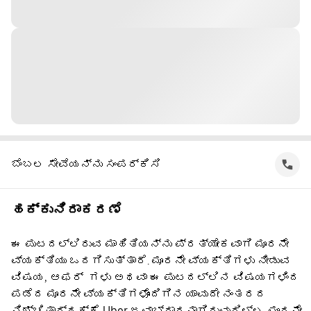
ಬೆಂಬಲ ಸೇವೆಯನ್ನು ಸಂಪರ್ಕಿಸಿ
ಹಕ್ಕುನಿರಾಕರಣೆ
ಈ ಪುಟದಲ್ಲಿರುವ ಮಾಹಿತಿಯನ್ನು ಪ್ರತ್ಯೇಕವಾಗಿ ಮೂರನೇ
ವ್ಯಕ್ತಿಯು ಒದಗಿಸುತ್ತಾರೆ. ಮೂರನೇ ವ್ಯಕ್ತಿಗಳು ನೀಡುವ
ವಿಷಯ, ಆಫರ್ ‌ ಗಳು ಅಥವಾ ಈ ಪುಟದಲ್ಲಿನ ವಿಷಯಗಳಿಂದ
ಪಡೆದ ಮೂರನೇ ವ್ಯಕ್ತಿಗಳೊಂದಿಗಿನ ಯಾವುದೇ ನಂತರದ
ನಿಶ್ಚಿತಾರ್ಥಕ್ಕೆ Uber ಜವಾಬ್ದಾರನಾಗಿರುವುದಿಲ್ಲ. ಮೂರನೇ