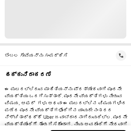
ಬೆಂಬಲ ಸೇವೆಯನ್ನು ಸಂಪರ್ಕಿಸಿ
ಹಕ್ಕುನಿರಾಕರಣೆ
ಈ ಪುಟದಲ್ಲಿರುವ ಮಾಹಿತಿಯನ್ನು ಪ್ರತ್ಯೇಕವಾಗಿ ಮೂರನೇ
ವ್ಯಕ್ತಿಯು ಒದಗಿಸುತ್ತಾರೆ. ಮೂರನೇ ವ್ಯಕ್ತಿಗಳು ನೀಡುವ
ವಿಷಯ, ಆಫರ್ ‌ ಗಳು ಅಥವಾ ಈ ಪುಟದಲ್ಲಿನ ವಿಷಯಗಳಿಂದ
ಪಡೆದ ಮೂರನೇ ವ್ಯಕ್ತಿಗಳೊಂದಿಗಿನ ಯಾವುದೇ ನಂತರದ
ನಿಶ್ಚಿತಾರ್ಥಕ್ಕೆ Uber ಜವಾಬ್ದಾರನಾಗಿರುವುದಿಲ್ಲ. ಮೂರನೇ
ವ್ಯಕ್ತಿಯೊಂದಿಗೆ ತೊಡಗಿಸಿಕೊಂಡಾಗ, ನೀವು ಅವರೊಂದಿಗೆ ನೇರವಾಗಿ