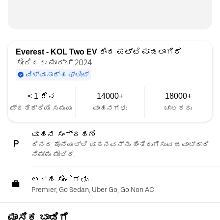
Everest - KOL Two EV
ರಿಂದ ಪಟ್ಟಿ ಮಾಡಲಾಗಿದೆ
ಸೇರಿದರು ಮಾರ್ಚ್ 2024
ವಿಶ್ವಾಸಾರ್ಹ ಫ್ಲೀಟ್
< 1 ದಿನ
14000+
18000+
ಪ್ರತಿಕ್ರಿಯೆ ಸಮಯ
ವಾಹನಗಳು
ಚಾಲಕರು
ವಾಹನ ಸಂಗ್ರಹಣೆ
ದಿನದ ಕೊನೆಯಲ್ಲಿ ವಾಹನವನ್ನು ಹಿಂತಿರುಗಿಸುವ ಜವಾಬ್ದಾರಿ
ನಿಮ್ಮ ಮೇಲಿದೆ.
ಅರ್ಹ ಸೇವೆಗಳು
Premier, Go Sedan, Uber Go, Go Non AC
ಮಾಸಿಕ ಬಾಡಿಗೆ