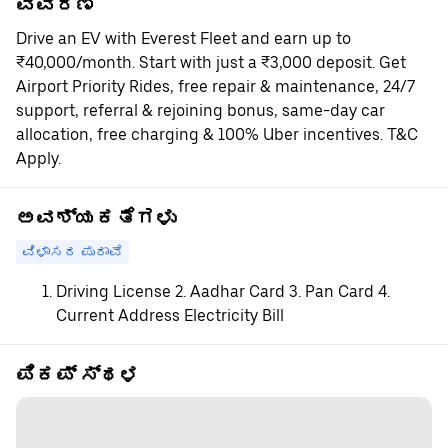
ವಿವರಣೆ
Drive an EV with Everest Fleet and earn up to
₹40,000/month. Start with just a ₹3,000 deposit. Get
Airport Priority Rides, free repair & maintenance, 24/7
support, referral & rejoining bonus, same-day car
allocation, free charging & 100% Uber incentives. T&C
Apply.
ಅವಶ್ಯಕತೆಗಳು
ವಿಳಾಸದ ಪುರಾವೆ
Driving License 2. Aadhar Card 3. Pan Card 4.
Current Address Electricity Bill
ಪಿಕಪ್ ಸ್ಥಳ