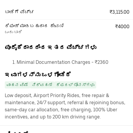
₹3,115.00
ಬಾಡಿಗೆ ವೆಚ್ಚ
ರಿಫಂಡ್ ಮಾಡಬಹುದಾದ ಠೇವಣಿ
₹4000
ಒಂದು ಬಾರಿ
ಪೂರೈಕೆದಾರರಿಂದ ಇತರ ವೆಚ್ಚಗಳು
Minimal Documentation Charges - ₹2360
ಇವುಗಳನ್ನು ಒಳಗೊಂಡಿದೆ
ವಾಹನ ವಿಮೆ
ನಿರ್ವಹಣೆ
ರೆಫರಲ್ ಬೋನಸ್‌ಗಳು
Low deposit, Airport Priority Rides, free repair &
maintenance, 24/7 support, referral & rejoining bonus,
same-day car allocation, free charging, 100% Uber
incentives, and up to 200 km driving range.