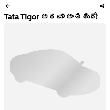
Tata Tigor ಅಥವಾ ಅಂತಹುದೇ