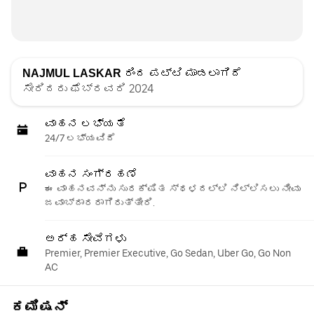
NAJMUL LASKAR
ರಿಂದ ಪಟ್ಟಿ ಮಾಡಲಾಗಿದೆ
ಸೇರಿದರು ಫೆಬ್ರವರಿ 2024
ವಾಹನ ಲಭ್ಯತೆ
24/7 ಲಭ್ಯವಿದೆ
ವಾಹನ ಸಂಗ್ರಹಣೆ
ಈ ವಾಹನವನ್ನು ಸುರಕ್ಷಿತ ಸ್ಥಳದಲ್ಲಿ ನಿಲ್ಲಿಸಲು ನೀವು
ಜವಾಬ್ದಾರರಾಗಿರುತ್ತೀರಿ.
ಅರ್ಹ ಸೇವೆಗಳು
Premier, Premier Executive, Go Sedan, Uber Go, Go Non
AC
ಕಮಿಷನ್