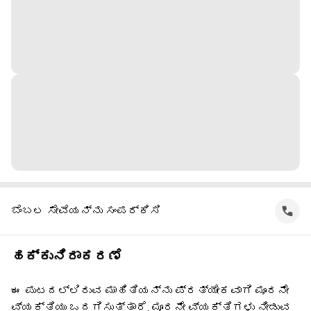
ಬೆಂಬಲ ಸೇವೆಯನ್ನು ಸಂಪರ್ಕಿಸಿ
ಹಕ್ಕುನಿರಾಕರಣೆ
ಈ ಪುಟದಲ್ಲಿರುವ ಮಾಹಿತಿಯನ್ನು ಪ್ರತ್ಯೇಕವಾಗಿ ಮೂರನೇ
ವ್ಯಕ್ತಿಯು ಒದಗಿಸುತ್ತಾರೆ. ಮೂರನೇ ವ್ಯಕ್ತಿಗಳು ನೀಡುವ