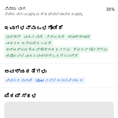
ನಿಮ್ಮ ಭಾಗ
36%
ನಿಮ್ಮ ಭಾಗವು 36% ಮತ್ತು ಫ್ಲೀಟ್ ಮಾಲೀಕರು 64%
ಇವುಗಳನ್ನು ಒಳಗೊಂಡಿದೆ
ಪಾರ್ಕಿಂಗ್
ವಾಹನ ವಿಮೆ
ನಿರ್ವಹಣೆ
ಡ್ಯಾಶ್‌ಕ್ಯಾಮ್
ವಾಹನದ ಅನಿಯಮಿತ ಬಳಕೆ
ಕಾರ್ಯಕ್ಷಮತೆಯ ಪ್ರೋತ್ಸಾಹ ಧನಗಳು
ರೆಫರಲ್ ಬೋನಸ್‌ಗಳು
ಡಿಪೋದಲ್ಲಿ ವಾಹನ ಚಾರ್ಜಿಂಗ್ ಒದಗಿಸಲಾಗಿದೆ
ಅವಶ್ಯಕತೆಗಳು
ವಿಳಾಸದ ಪುರಾವೆ
Uber ನಲ್ಲಿ ಅನುಭವಿ ಚಾಲಕ
ಪಿಕಪ್ ಸ್ಥಳ