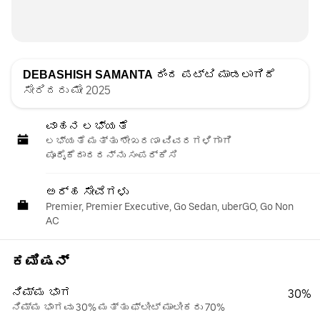
DEBASHISH SAMANTA
ರಿಂದ ಪಟ್ಟಿ ಮಾಡಲಾಗಿದೆ
ಸೇರಿದರು ಮೇ 2025
ವಾಹನ ಲಭ್ಯತೆ
ಲಭ್ಯತೆ ಮತ್ತು ಶೇಖರಣಾ ವಿವರಗಳಿಗಾಗಿ
ಪೂರೈಕೆದಾರರನ್ನು ಸಂಪರ್ಕಿಸಿ
ಅರ್ಹ ಸೇವೆಗಳು
Premier, Premier Executive, Go Sedan, uberGO, Go Non
AC
ಕಮಿಷನ್
ನಿಮ್ಮ ಭಾಗ
30%
ನಿಮ್ಮ ಭಾಗವು 30% ಮತ್ತು ಫ್ಲೀಟ್ ಮಾಲೀಕರು 70%