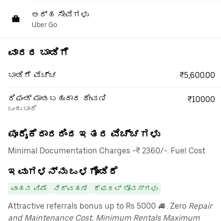
ಅರ್ಹ ಸೇವೆಗಳು
Uber Go
ವಾರದ ಬಾಡಿಗೆ
₹5,600.00
ಬಾಡಿಗೆ ವೆಚ್ಚ
ರಿಫಂಡ್ ಮಾಡಬಹುದಾದ ಠೇವಣಿ
₹10000
ಒಂದು ಬಾರಿ
ಪೂರೈಕೆದಾರರಿಂದ ಇತರ ವೆಚ್ಚಗಳು
Minimal Documentation Charges -₹ 2360/-. Fuel Cost
ಇವುಗಳನ್ನು ಒಳಗೊಂಡಿದೆ
ವಾಹನ ವಿಮೆ
ನಿರ್ವಹಣೆ
ರೆಫರಲ್ ಬೋನಸ್‌ಗಳು
Attractive referrals bonus up to Rs 5000
🚘
. Zero
Repair
and Maintenance Cost, Minimum Rentals Maximum