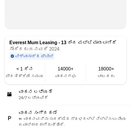
Everest Mum Leasing - 13
ರಿಂದ ಪಟ್ಟಿ ಮಾಡಲಾಗಿದೆ
ಸೇರಿದರು ಜನವರಿ 2024
ವಿಶ್ವಾಸಾರ್ಹ ಫ್ಲೀಟ್
< 1 ದಿನ
14000+
18000+
ಪ್ರತಿಕ್ರಿಯೆ ಸಮಯ
ವಾಹನಗಳು
ಚಾಲಕರು
ವಾಹನ ಲಭ್ಯತೆ
24/7 ಲಭ್ಯವಿದೆ
ವಾಹನ ಸಂಗ್ರಹಣೆ
ಈ ವಾಹನವನ್ನು ಸುರಕ್ಷಿತ ಸ್ಥಳದಲ್ಲಿ ನಿಲ್ಲಿಸಲು ನೀವು
ಜವಾಬ್ದಾರರಾಗಿರುತ್ತೀರಿ.