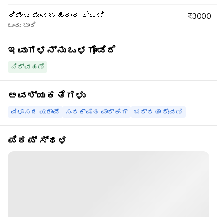
ರಿಫಂಡ್ ಮಾಡಬಹುದಾದ ಠೇವಣಿ
₹3000
ಒಂದು ಬಾರಿ
ಇವುಗಳನ್ನು ಒಳಗೊಂಡಿದೆ
ನಿರ್ವಹಣೆ
ಅವಶ್ಯಕತೆಗಳು
ವಿಳಾಸದ ಪುರಾವೆ
ಸಂರಕ್ಷಿತ ಪಾರ್ಕಿಂಗ್
ಭದ್ರತಾ ಠೇವಣಿ
ಪಿಕಪ್ ಸ್ಥಳ