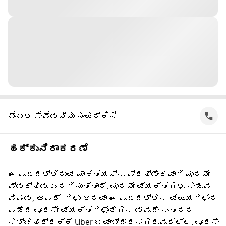
ಬೆಂಬಲ ಸೇವೆಯನ್ನು ಸಂಪರ್ಕಿಸಿ
ಹಕ್ಕುನಿರಾಕರಣೆ
ಈ ಪುಟದಲ್ಲಿರುವ ಮಾಹಿತಿಯನ್ನು ಪ್ರತ್ಯೇಕವಾಗಿ ಮೂರನೇ
ವ್ಯಕ್ತಿಯು ಒದಗಿಸುತ್ತಾರೆ. ಮೂರನೇ ವ್ಯಕ್ತಿಗಳು ನೀಡುವ
ವಿಷಯ, ಆಫರ್ ‌ ಗಳು ಅಥವಾ ಈ ಪುಟದಲ್ಲಿನ ವಿಷಯಗಳಿಂದ
ಪಡೆದ ಮೂರನೇ ವ್ಯಕ್ತಿಗಳೊಂದಿಗಿನ ಯಾವುದೇ ನಂತರದ
ನಿಶ್ಚಿತಾರ್ಥಕ್ಕೆ Uber ಜವಾಬ್ದಾರನಾಗಿರುವುದಿಲ್ಲ. ಮೂರನೇ