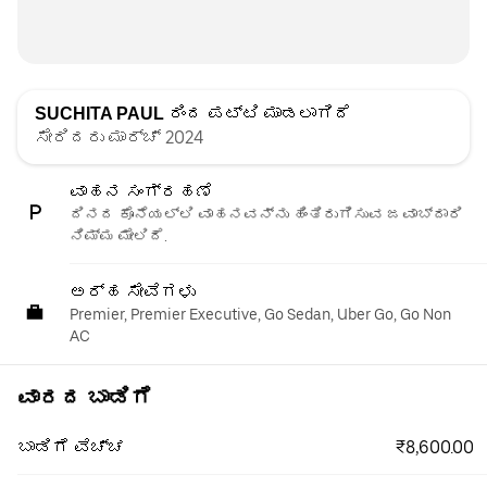
SUCHITA PAUL
ರಿಂದ ಪಟ್ಟಿ ಮಾಡಲಾಗಿದೆ
ಸೇರಿದರು ಮಾರ್ಚ್ 2024
ವಾಹನ ಸಂಗ್ರಹಣೆ
ದಿನದ ಕೊನೆಯಲ್ಲಿ ವಾಹನವನ್ನು ಹಿಂತಿರುಗಿಸುವ ಜವಾಬ್ದಾರಿ
ನಿಮ್ಮ ಮೇಲಿದೆ.
ಅರ್ಹ ಸೇವೆಗಳು
Premier, Premier Executive, Go Sedan, Uber Go, Go Non
AC
ವಾರದ ಬಾಡಿಗೆ
₹8,600.00
ಬಾಡಿಗೆ ವೆಚ್ಚ