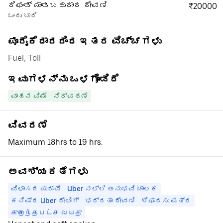
ರಿಫಂಡ್ ಮಾಡಬಹುದಾದ ಠೇವಣಿ
₹20000
ಒಂದು ಬಾರಿ
ಪೂರೈಕೆದಾರರಿಂದ ಇತರ ವೆಚ್ಚಗಳು
Fuel, Toll
ಇವುಗಳನ್ನು ಒಳಗೊಂಡಿದೆ
ವಾಹನ ವಿಮೆ
ನಿರ್ವಹಣೆ
ವಿವರಣೆ
Maximum 18hrs to 19 hrs.
ಅವಶ್ಯಕತೆಗಳು
ವಿಳಾಸದ ಪುರಾವೆ
Uber ನಲ್ಲಿ ಅನುಭವಿ ಚಾಲಕ
ಕನಿಷ್ಠ Uber ರೇಟಿಂಗ್
ಭದ್ರತಾ ಠೇವಣಿ
ಶಿಫಾರಸು ಪತ್ರ
குறைந்தபட்ச வயது