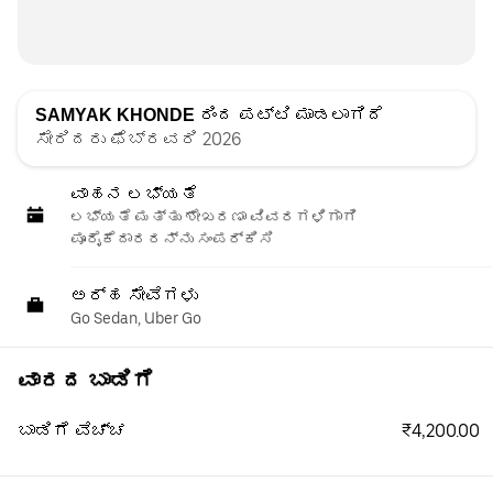
SAMYAK KHONDE
ರಿಂದ ಪಟ್ಟಿ ಮಾಡಲಾಗಿದೆ
ಸೇರಿದರು ಫೆಬ್ರವರಿ 2026
ವಾಹನ ಲಭ್ಯತೆ
ಲಭ್ಯತೆ ಮತ್ತು ಶೇಖರಣಾ ವಿವರಗಳಿಗಾಗಿ
ಪೂರೈಕೆದಾರರನ್ನು ಸಂಪರ್ಕಿಸಿ
ಅರ್ಹ ಸೇವೆಗಳು
Go Sedan, Uber Go
ವಾರದ ಬಾಡಿಗೆ
₹4,200.00
ಬಾಡಿಗೆ ವೆಚ್ಚ