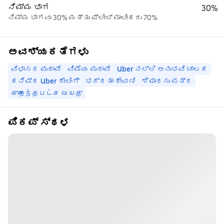
ನಿಮ್ಮ ಭಾಗ
30%
ನಿಮ್ಮ ಭಾಗವು 30% ಮತ್ತು ಫ್ಲೀಟ್ ಮಾಲೀಕರು 70%
ಅವಶ್ಯಕತೆಗಳು
ವಿಳಾಸದ ಪುರಾವೆ
ವಿಮೆಯ ಪುರಾವೆ
Uber ನಲ್ಲಿ ಅನುಭವಿ ಚಾಲಕ
ಕನಿಷ್ಠ Uber ರೇಟಿಂಗ್
ಭದ್ರತಾ ಠೇವಣಿ
ಶಿಫಾರಸು ಪತ್ರ
குறைந்தபட்ச வயது
ಪಿಕಪ್ ಸ್ಥಳ