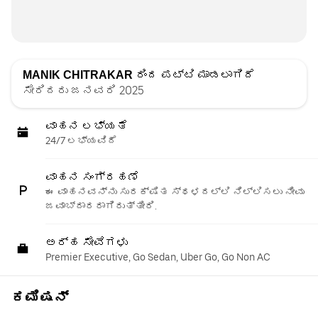
MANIK CHITRAKAR
ರಿಂದ ಪಟ್ಟಿ ಮಾಡಲಾಗಿದೆ
ಸೇರಿದರು ಜನವರಿ 2025
ವಾಹನ ಲಭ್ಯತೆ
24/7 ಲಭ್ಯವಿದೆ
ವಾಹನ ಸಂಗ್ರಹಣೆ
ಈ ವಾಹನವನ್ನು ಸುರಕ್ಷಿತ ಸ್ಥಳದಲ್ಲಿ ನಿಲ್ಲಿಸಲು ನೀವು
ಜವಾಬ್ದಾರರಾಗಿರುತ್ತೀರಿ.
ಅರ್ಹ ಸೇವೆಗಳು
Premier Executive, Go Sedan, Uber Go, Go Non AC
ಕಮಿಷನ್