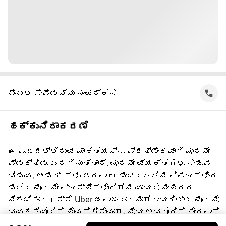
ಬೆಂಬಲ ಸೇವೆಯನ್ನು ಸಂಪರ್ಕಿಸಿ
ಹಕ್ಕುನಿರಾಕರಣೆ
ಈ ಪುಟದಲ್ಲಿರುವ ಮಾಹಿತಿಯನ್ನು ಪ್ರತ್ಯೇಕವಾಗಿ ಮೂರನೇ
ವ್ಯಕ್ತಿಯು ಒದಗಿಸುತ್ತಾರೆ. ಮೂರನೇ ವ್ಯಕ್ತಿಗಳು ನೀಡುವ
ವಿಷಯ, ಆಫರ್ ‌ ಗಳು ಅಥವಾ ಈ ಪುಟದಲ್ಲಿನ ವಿಷಯಗಳಿಂದ
ಪಡೆದ ಮೂರನೇ ವ್ಯಕ್ತಿಗಳೊಂದಿಗಿನ ಯಾವುದೇ ನಂತರದ
ನಿಶ್ಚಿತಾರ್ಥಕ್ಕೆ Uber ಜವಾಬ್ದಾರನಾಗಿರುವುದಿಲ್ಲ. ಮೂರನೇ
ವ್ಯಕ್ತಿಯೊಂದಿಗೆ ತೊಡಗಿಸಿಕೊಂಡಾಗ, ನೀವು ಅವರೊಂದಿಗೆ ನೇರವಾಗಿ
ಒಪ್ಪಂದ ಮಾಡಿಕೊಳ್ಳುತ್ತೀರಿ, ಅದಕ್ಕೆ Uber ಸಹಭಾಗಿ ಅಲ್ಲ.