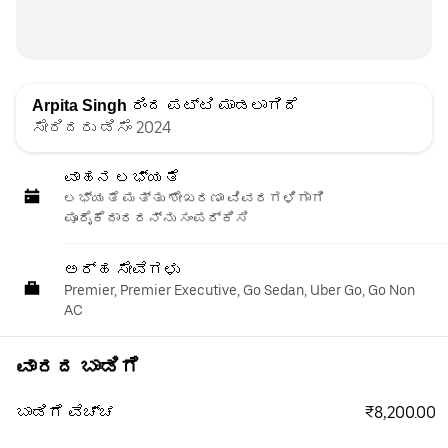
Arpita Singh
ರಿಂದ ಪಟ್ಟಿ ಮಾಡಲಾಗಿದೆ
ಸೇರಿದರು ಡಿಸೆಂ 2024
ವಾಹನ ಲಭ್ಯತೆ
ಲಭ್ಯತೆ ಮತ್ತು ಶೇಖರಣಾ ವಿವರಗಳಿಗಾಗಿ
ಪೂರೈಕೆದಾರರನ್ನು ಸಂಪರ್ಕಿಸಿ
ಅರ್ಹ ಸೇವೆಗಳು
Premier, Premier Executive, Go Sedan, Uber Go, Go Non
AC
ವಾರದ ಬಾಡಿಗೆ
₹8,200.00
ಬಾಡಿಗೆ ವೆಚ್ಚ