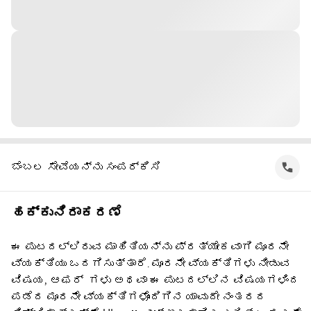
ಬೆಂಬಲ ಸೇವೆಯನ್ನು ಸಂಪರ್ಕಿಸಿ
ಹಕ್ಕುನಿರಾಕರಣೆ
ಈ ಪುಟದಲ್ಲಿರುವ ಮಾಹಿತಿಯನ್ನು ಪ್ರತ್ಯೇಕವಾಗಿ ಮೂರನೇ
ವ್ಯಕ್ತಿಯು ಒದಗಿಸುತ್ತಾರೆ. ಮೂರನೇ ವ್ಯಕ್ತಿಗಳು ನೀಡುವ
ವಿಷಯ, ಆಫರ್ ‌ ಗಳು ಅಥವಾ ಈ ಪುಟದಲ್ಲಿನ ವಿಷಯಗಳಿಂದ
ಪಡೆದ ಮೂರನೇ ವ್ಯಕ್ತಿಗಳೊಂದಿಗಿನ ಯಾವುದೇ ನಂತರದ