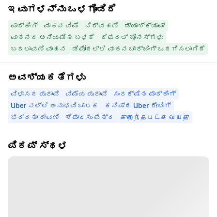
ಇವುಗಳನ್ನು ಒಳಗೊಂಡಿದೆ
ಪಾರ್ಕಿಂಗ್
ವಾಹನ ವಿಮೆ
ನಿರ್ವಹಣೆ
ಡ್ಯಾಶ್‌ಕ್ಯಾಮ್
ವಾಹನದ ಅನಿಯಮಿತ ಬಳಕೆ
ರೆಫರಲ್ ಬೋನಸ್‌ಗಳು
ಬದಲಾವಣೆ ವಾಹನ
ಡಿಪೋದಲ್ಲಿ ವಾಹನ ಚಾರ್ಜಿಂಗ್ ಒದಗಿಸಲಾಗಿದೆ
ಅವಶ್ಯಕತೆಗಳು
ವಿಳಾಸದ ಪುರಾವೆ
ವಿಮೆಯ ಪುರಾವೆ
ಸಂರಕ್ಷಿತ ಪಾರ್ಕಿಂಗ್
Uber ನಲ್ಲಿ ಅನುಭವಿ ಚಾಲಕ
ಕನಿಷ್ಠ Uber ರೇಟಿಂಗ್
ಭದ್ರತಾ ಠೇವಣಿ
ಶಿಫಾರಸು ಪತ್ರ
குறைந்தபட்ச வயது
ಪಿಕಪ್ ಸ್ಥಳ