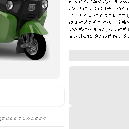
ಒದಗಿಸುತ್ತಾರೆ. ಮೂರನೇ ವ್ಯ
ಪುಟದಲ್ಲಿನ ವಿಷಯಗಳಿಂದ ಪಡ
ನಂತರದ ನಿಶ್ಚಿತಾರ್ಥಕ್ಕೆ U
ವ್ಯಕ್ತಿಯೊಂದಿಗೆ ತೊಡಗಿಸಿಕೊಂ
ಮಾಡಿಕೊಳ್ಳುತ್ತೀರಿ, ಅದಕ್ಕೆ
ದಯವಿಟ್ಟು ನೇರವಾಗಿ ಮೂರನೇ 
ೈಕೆದಾರರನ್ನು ಸಂಪರ್ಕಿಸಿ