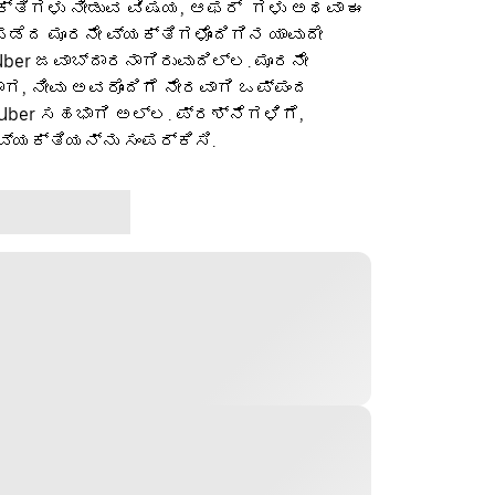
ಕ್ತಿಗಳು ನೀಡುವ ವಿಷಯ, ಆಫರ್ ‌ ಗಳು ಅಥವಾ ಈ
ೆದ ಮೂರನೇ ವ್ಯಕ್ತಿಗಳೊಂದಿಗಿನ ಯಾವುದೇ
ber ಜವಾಬ್ದಾರನಾಗಿರುವುದಿಲ್ಲ. ಮೂರನೇ
ಡಾಗ, ನೀವು ಅವರೊಂದಿಗೆ ನೇರವಾಗಿ ಒಪ್ಪಂದ
 Uber ಸಹಭಾಗಿ ಅಲ್ಲ. ಪ್ರಶ್ನೆಗಳಿಗೆ,
ವ್ಯಕ್ತಿಯನ್ನು ಸಂಪರ್ಕಿಸಿ.