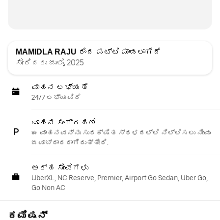
MAMIDLA RAJU
ರಿಂದ ಪಟ್ಟಿ ಮಾಡಲಾಗಿದೆ
ಸೇರಿದರು ಜುಲೈ 2025
ವಾಹನ ಲಭ್ಯತೆ
24/7 ಲಭ್ಯವಿದೆ
ವಾಹನ ಸಂಗ್ರಹಣೆ
ಈ ವಾಹನವನ್ನು ಸುರಕ್ಷಿತ ಸ್ಥಳದಲ್ಲಿ ನಿಲ್ಲಿಸಲು ನೀವು
ಜವಾಬ್ದಾರರಾಗಿರುತ್ತೀರಿ.
ಅರ್ಹ ಸೇವೆಗಳು
UberXL, NC Reserve, Premier, Airport Go Sedan, Uber Go,
Go Non AC
ಕಮಿಷನ್