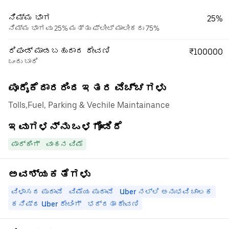
ನಿಮ್ಮ ಭಾಗ
25%
ನಿಮ್ಮ ಭಾಗವು 25% ಮತ್ತು ಫ್ಲೀಟ್ ಮಾಲೀಕರು 75%
ರಿಫಂಡ್ ಮಾಡಬಹುದಾದ ಠೇವಣಿ
₹100000
ಒಂದು ಬಾರಿ
ಪೂರೈಕೆದಾರರಿಂದ ಇತರ ವೆಚ್ಚಗಳು
Tolls,Fuel, Parking & Vechile Maintainance
ಇವುಗಳನ್ನು ಒಳಗೊಂಡಿದೆ
ಪಾರ್ಕಿಂಗ್
ವಾಹನ ವಿಮೆ
ಅವಶ್ಯಕತೆಗಳು
ವಿಳಾಸದ ಪುರಾವೆ
ವಿಮೆಯ ಪುರಾವೆ
Uber ನಲ್ಲಿ ಅನುಭವಿ ಚಾಲಕ
ಕನಿಷ್ಠ Uber ರೇಟಿಂಗ್
ಭದ್ರತಾ ಠೇವಣಿ