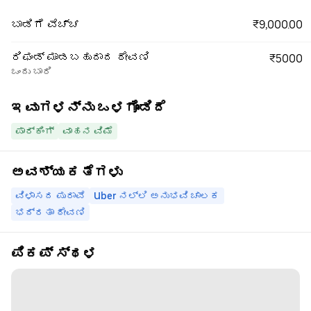
₹9,000.00
ಬಾಡಿಗೆ ವೆಚ್ಚ
ರಿಫಂಡ್ ಮಾಡಬಹುದಾದ ಠೇವಣಿ
₹5000
ಒಂದು ಬಾರಿ
ಇವುಗಳನ್ನು ಒಳಗೊಂಡಿದೆ
ಪಾರ್ಕಿಂಗ್
ವಾಹನ ವಿಮೆ
ಅವಶ್ಯಕತೆಗಳು
ವಿಳಾಸದ ಪುರಾವೆ
Uber ನಲ್ಲಿ ಅನುಭವಿ ಚಾಲಕ
ಭದ್ರತಾ ಠೇವಣಿ
ಪಿಕಪ್ ಸ್ಥಳ