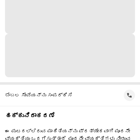
ಬೆಂಬಲ ಸೇವೆಯನ್ನು ಸಂಪರ್ಕಿಸಿ
ಹಕ್ಕುನಿರಾಕರಣೆ
ಈ ಪುಟದಲ್ಲಿರುವ ಮಾಹಿತಿಯನ್ನು ಪ್ರತ್ಯೇಕವಾಗಿ ಮೂರನೇ
ವ್ಯಕ್ತಿಯು ಒದಗಿಸುತ್ತಾರೆ. ಮೂರನೇ ವ್ಯಕ್ತಿಗಳು ನೀಡುವ