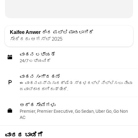
Kaifee Anwer
ರಿಂದ ಪಟ್ಟಿ ಮಾಡಲಾಗಿದೆ
ಸೇರಿದರು ಆಗಸ್ಟ್ 2025
ವಾಹನ ಲಭ್ಯತೆ
24/7 ಲಭ್ಯವಿದೆ
ವಾಹನ ಸಂಗ್ರಹಣೆ
ಈ ವಾಹನವನ್ನು ಸುರಕ್ಷಿತ ಸ್ಥಳದಲ್ಲಿ ನಿಲ್ಲಿಸಲು ನೀವು
ಜವಾಬ್ದಾರರಾಗಿರುತ್ತೀರಿ.
ಅರ್ಹ ಸೇವೆಗಳು
Premier, Premier Executive, Go Sedan, Uber Go, Go Non
AC
ವಾರದ ಬಾಡಿಗೆ