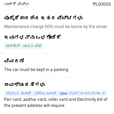
₹5,000.00
ಬಾಡಿಗೆ ವೆಚ್ಚ
ಪೂರೈಕೆದಾರರಿಂದ ಇತರ ವೆಚ್ಚಗಳು
Maintenance charge 50% must be borne by the driver.
ಇವುಗಳನ್ನು ಒಳಗೊಂಡಿದೆ
ಪಾರ್ಕಿಂಗ್
ವಾಹನ ವಿಮೆ
ವಿವರಣೆ
The car must be kept in a parking.
ಅವಶ್ಯಕತೆಗಳು
ವಿಳಾಸದ ಪುರಾವೆ
ವಿಮೆಯ ಪುರಾವೆ
Uber ನಲ್ಲಿ ಅನುಭವಿ ಚಾಲಕ
Pan card, aadhar card, voter card and Electricity bill of
the present address will require.