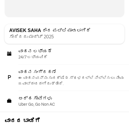
AVISEK SAHA
ರಿಂದ ಪಟ್ಟಿ ಮಾಡಲಾಗಿದೆ
ಸೇರಿದರು ಮಾರ್ಚ್ 2025
ವಾಹನ ಲಭ್ಯತೆ
24/7 ಲಭ್ಯವಿದೆ
ವಾಹನ ಸಂಗ್ರಹಣೆ
ಈ ವಾಹನವನ್ನು ಸುರಕ್ಷಿತ ಸ್ಥಳದಲ್ಲಿ ನಿಲ್ಲಿಸಲು ನೀವು
ಜವಾಬ್ದಾರರಾಗಿರುತ್ತೀರಿ.
ಅರ್ಹ ಸೇವೆಗಳು
Uber Go, Go Non AC
ವಾರದ ಬಾಡಿಗೆ