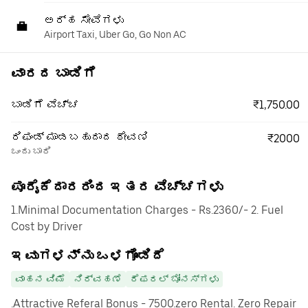
ಅರ್ಹ ಸೇವೆಗಳು
Airport Taxi, Uber Go, Go Non AC
ವಾರದ ಬಾಡಿಗೆ
₹1,750.00
ಬಾಡಿಗೆ ವೆಚ್ಚ
ರಿಫಂಡ್ ಮಾಡಬಹುದಾದ ಠೇವಣಿ
₹2000
ಒಂದು ಬಾರಿ
ಪೂರೈಕೆದಾರರಿಂದ ಇತರ ವೆಚ್ಚಗಳು
1.Minimal Documentation Charges - Rs.2360/- 2. Fuel
Cost by Driver
ಇವುಗಳನ್ನು ಒಳಗೊಂಡಿದೆ
ವಾಹನ ವಿಮೆ
ನಿರ್ವಹಣೆ
ರೆಫರಲ್ ಬೋನಸ್‌ಗಳು
.Attractive Referal Bonus - 7500.zero Rental. Zero Repair