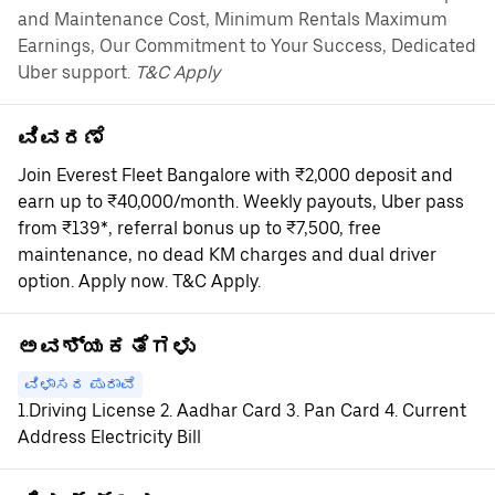
and Maintenance Cost, Minimum Rentals Maximum
Earnings, Our Commitment to Your Success, Dedicated
Uber support.
T&C Apply
ವಿವರಣೆ
Join Everest Fleet Bangalore with ₹2,000 deposit and
earn up to ₹40,000/month. Weekly payouts, Uber pass
from ₹139*, referral bonus up to ₹7,500, free
maintenance, no dead KM charges and dual driver
option. Apply now. T&C Apply.
ಅವಶ್ಯಕತೆಗಳು
ವಿಳಾಸದ ಪುರಾವೆ
1.Driving License 2. Aadhar Card 3. Pan Card 4. Current
Address Electricity Bill