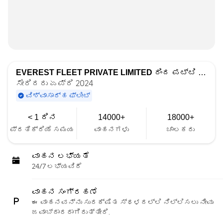
EVEREST FLEET PRIVATE LIMITED
ರಿಂದ ಪಟ್ಟಿ ಮಾಡಲಾಗಿದೆ
ಸೇರಿದರು ಏಪ್ರಿ 2024
ವಿಶ್ವಾಸಾರ್ಹ ಫ್ಲೀಟ್
< 1 ದಿನ
14000+
18000+
ಪ್ರತಿಕ್ರಿಯೆ ಸಮಯ
ವಾಹನಗಳು
ಚಾಲಕರು
ವಾಹನ ಲಭ್ಯತೆ
24/7 ಲಭ್ಯವಿದೆ
ವಾಹನ ಸಂಗ್ರಹಣೆ
ಈ ವಾಹನವನ್ನು ಸುರಕ್ಷಿತ ಸ್ಥಳದಲ್ಲಿ ನಿಲ್ಲಿಸಲು ನೀವು
ಜವಾಬ್ದಾರರಾಗಿರುತ್ತೀರಿ.