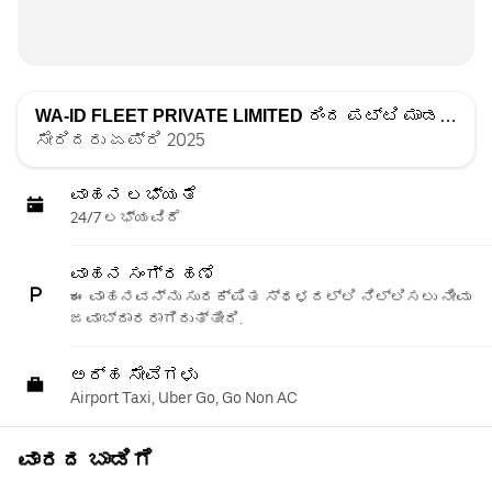
WA-ID FLEET PRIVATE LIMITED
ರಿಂದ ಪಟ್ಟಿ ಮಾಡಲಾಗಿದೆ
ಸೇರಿದರು ಏಪ್ರಿ 2025
ವಾಹನ ಲಭ್ಯತೆ
24/7 ಲಭ್ಯವಿದೆ
ವಾಹನ ಸಂಗ್ರಹಣೆ
ಈ ವಾಹನವನ್ನು ಸುರಕ್ಷಿತ ಸ್ಥಳದಲ್ಲಿ ನಿಲ್ಲಿಸಲು ನೀವು
ಜವಾಬ್ದಾರರಾಗಿರುತ್ತೀರಿ.
ಅರ್ಹ ಸೇವೆಗಳು
Airport Taxi, Uber Go, Go Non AC
ವಾರದ ಬಾಡಿಗೆ