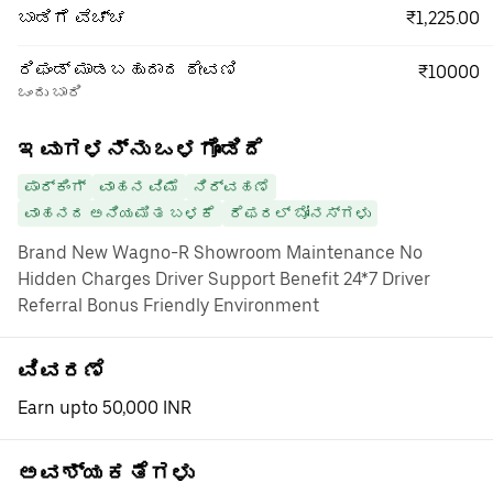
₹1,225.00
ಬಾಡಿಗೆ ವೆಚ್ಚ
ರಿಫಂಡ್ ಮಾಡಬಹುದಾದ ಠೇವಣಿ
₹10000
ಒಂದು ಬಾರಿ
ಇವುಗಳನ್ನು ಒಳಗೊಂಡಿದೆ
ಪಾರ್ಕಿಂಗ್
ವಾಹನ ವಿಮೆ
ನಿರ್ವಹಣೆ
ವಾಹನದ ಅನಿಯಮಿತ ಬಳಕೆ
ರೆಫರಲ್ ಬೋನಸ್‌ಗಳು
Brand New Wagno-R Showroom Maintenance No
Hidden Charges Driver Support Benefit 24*7 Driver
Referral Bonus Friendly Environment
ವಿವರಣೆ
Earn upto 50,000 INR
ಅವಶ್ಯಕತೆಗಳು