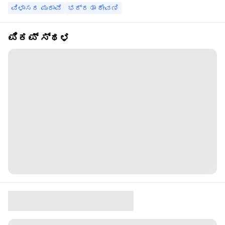
ವಿಳಾಸದ ಪುರಾವೆ
ಭದ್ರತಾ ಠೇವಣಿ
ಪಿಕಪ್ ಸ್ಥಳ