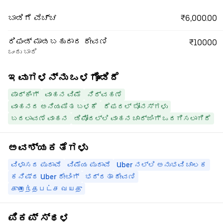
₹6,000.00
ಬಾಡಿಗೆ ವೆಚ್ಚ
ರಿಫಂಡ್ ಮಾಡಬಹುದಾದ ಠೇವಣಿ
₹10000
ಒಂದು ಬಾರಿ
ಇವುಗಳನ್ನು ಒಳಗೊಂಡಿದೆ
ಪಾರ್ಕಿಂಗ್
ವಾಹನ ವಿಮೆ
ನಿರ್ವಹಣೆ
ವಾಹನದ ಅನಿಯಮಿತ ಬಳಕೆ
ರೆಫರಲ್ ಬೋನಸ್‌ಗಳು
ಬದಲಾವಣೆ ವಾಹನ
ಡಿಪೋದಲ್ಲಿ ವಾಹನ ಚಾರ್ಜಿಂಗ್ ಒದಗಿಸಲಾಗಿದೆ
ಅವಶ್ಯಕತೆಗಳು
ವಿಳಾಸದ ಪುರಾವೆ
ವಿಮೆಯ ಪುರಾವೆ
Uber ನಲ್ಲಿ ಅನುಭವಿ ಚಾಲಕ
ಕನಿಷ್ಠ Uber ರೇಟಿಂಗ್
ಭದ್ರತಾ ಠೇವಣಿ
குறைந்தபட்ச வயது
ಪಿಕಪ್ ಸ್ಥಳ