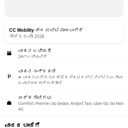
CC Mobility
ರಿಂದ ಪಟ್ಟಿ ಮಾಡಲಾಗಿದೆ
ಸೇರಿದರು ಮೇ 2026
ವಾಹನ ಲಭ್ಯತೆ
24/7 ಲಭ್ಯವಿದೆ
ವಾಹನ ಸಂಗ್ರಹಣೆ
ಈ ವಾಹನವನ್ನು ಸುರಕ್ಷಿತ ಸ್ಥಳದಲ್ಲಿ ನಿಲ್ಲಿಸಲು ನೀವು
ಜವಾಬ್ದಾರರಾಗಿರುತ್ತೀರಿ.
ಅರ್ಹ ಸೇವೆಗಳು
Comfort, Premier, Go Sedan, Airport Taxi, Uber Go, Go Non
AC
ವಾರದ ಬಾಡಿಗೆ