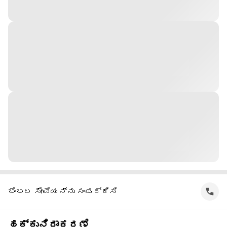
ಬೆಂಬಲ ಸೇವೆಯನ್ನು ಸಂಪರ್ಕಿಸಿ
ಹಕ್ಕುನಿರಾಕರಣೆ