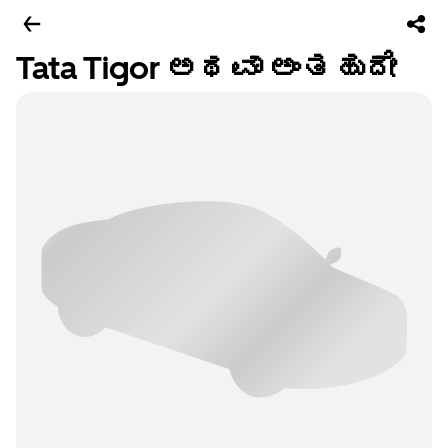
Tata Tigor ಅಥವಾ ಅಂತಹುದೇ