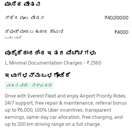
ಮಾಸಿಕ ವೇತನ
₹40,000.00
ಸ್ಥಿರ ಮೂಲ ವೇತನ
ರಿಫಂಡ್ ಮಾಡಬಹುದಾದ ಠೇವಣಿ
₹4000
ಒಂದು ಬಾರಿ
ಪೂರೈಕೆದಾರರಿಂದ ಇತರ ವೆಚ್ಚಗಳು
1, Minimal Documentation Charges - ₹ 2360
ಇವುಗಳನ್ನು ಒಳಗೊಂಡಿದೆ
ವಾಹನ ವಿಮೆ
ನಿರ್ವಹಣೆ
Drive with Everest Fleet and enjoy Airport Priority Rides,
24/7 support, free repair & maintenance, referral bonus
up to ₹6,000, 100% Uber incentives, transparent
earnings, same-day car allocation, free charging, and
up to 200 km driving range on a full charge.