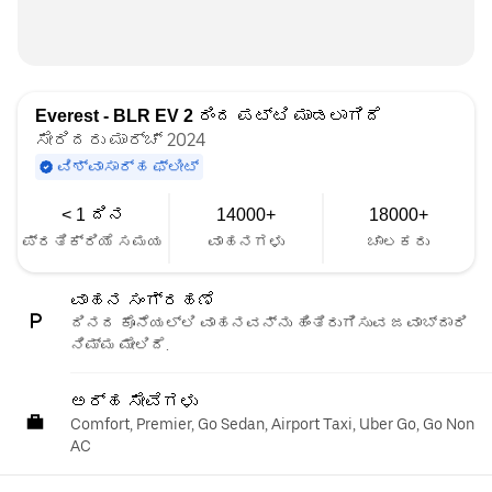
Everest - BLR EV 2
ರಿಂದ ಪಟ್ಟಿ ಮಾಡಲಾಗಿದೆ
ಸೇರಿದರು ಮಾರ್ಚ್ 2024
ವಿಶ್ವಾಸಾರ್ಹ ಫ್ಲೀಟ್
< 1 ದಿನ
14000+
18000+
ಪ್ರತಿಕ್ರಿಯೆ ಸಮಯ
ವಾಹನಗಳು
ಚಾಲಕರು
ವಾಹನ ಸಂಗ್ರಹಣೆ
ದಿನದ ಕೊನೆಯಲ್ಲಿ ವಾಹನವನ್ನು ಹಿಂತಿರುಗಿಸುವ ಜವಾಬ್ದಾರಿ
ನಿಮ್ಮ ಮೇಲಿದೆ.
ಅರ್ಹ ಸೇವೆಗಳು
Comfort, Premier, Go Sedan, Airport Taxi, Uber Go, Go Non
AC