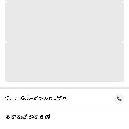
ಬೆಂಬಲ ಸೇವೆಯನ್ನು ಸಂಪರ್ಕಿಸಿ
ಹಕ್ಕುನಿರಾಕರಣೆ