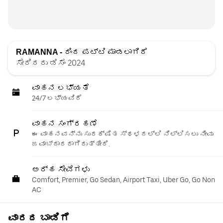
RAMANNA -
ರಿಂದ ಪಟ್ಟಿ ಮಾಡಲಾಗಿದೆ
ಸೇರಿದರು ಡಿಸೆಂ 2024
ವಾಹನ ಲಭ್ಯತೆ
24/7 ಲಭ್ಯವಿದೆ
ವಾಹನ ಸಂಗ್ರಹಣೆ
ಈ ವಾಹನವನ್ನು ಸುರಕ್ಷಿತ ಸ್ಥಳದಲ್ಲಿ ನಿಲ್ಲಿಸಲು ನೀವು
ಜವಾಬ್ದಾರರಾಗಿರುತ್ತೀರಿ.
ಅರ್ಹ ಸೇವೆಗಳು
Comfort, Premier, Go Sedan, Airport Taxi, Uber Go, Go Non
AC
ವಾರದ ಬಾಡಿಗೆ