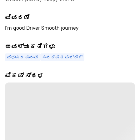
ವಿವರಣೆ
I'm good Driver Smooth journey
ಅವಶ್ಯಕತೆಗಳು
ವಿಳಾಸದ ಪುರಾವೆ
ಸಂರಕ್ಷಿತ ಪಾರ್ಕಿಂಗ್
ಪಿಕಪ್ ಸ್ಥಳ