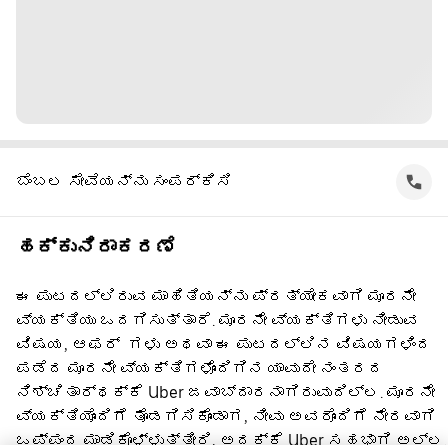
ಬೆಂಬಲ ಸೇವೆಯನ್ನು ಸಂಪರ್ಕಿಸಿ
ಹಕ್ಕುನಿರಾಕರಣೆ
ಈ ಪುಟದಲ್ಲಿರುವ ಮಾಹಿತಿಯನ್ನು ಪ್ರತ್ಯೇಕವಾಗಿ ಮೂರನೇ
ವ್ಯಕ್ತಿಯು ಒದಗಿಸುತ್ತಾರೆ. ಮೂರನೇ ವ್ಯಕ್ತಿಗಳು ನೀಡುವ
ವಿಷಯ, ಆಫರ್ ‌ ಗಳು ಅಥವಾ ಈ ಪುಟದಲ್ಲಿನ ವಿಷಯಗಳಿಂದ
ಪಡೆದ ಮೂರನೇ ವ್ಯಕ್ತಿಗಳೊಂದಿಗಿನ ಯಾವುದೇ ನಂತರದ
ನಿಶ್ಚಿತಾರ್ಥಕ್ಕೆ Uber ಜವಾಬ್ದಾರನಾಗಿರುವುದಿಲ್ಲ. ಮೂರನೇ
ವ್ಯಕ್ತಿಯೊಂದಿಗೆ ತೊಡಗಿಸಿಕೊಂಡಾಗ, ನೀವು ಅವರೊಂದಿಗೆ ನೇರವಾಗಿ
ಒಪ್ಪಂದ ಮಾಡಿಕೊಳ್ಳುತ್ತೀರಿ, ಅದಕ್ಕೆ Uber ಸಹಭಾಗಿ ಅಲ್ಲ.