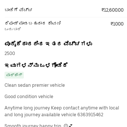
₹12,600.00
ಬಾಡಿಗೆ ವೆಚ್ಚ
ರಿಫಂಡ್ ಮಾಡಬಹುದಾದ ಠೇವಣಿ
₹1000
ಒಂದು ಬಾರಿ
ಪೂರೈಕೆದಾರರಿಂದ ಇತರ ವೆಚ್ಚಗಳು
2500
ಇವುಗಳನ್ನು ಒಳಗೊಂಡಿದೆ
ಪಾರ್ಕಿಂಗ್
Clean sedan premier vehicle
Good condition vehicle
Anytime long journey Keep contact anytime with local
and long journey available vehicle 6363915462
Smooth journey happy trip, 😊💕