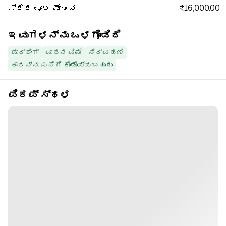
₹16,000.00
ಸ್ಥಿರ ಮೂಲ ವೇತನ
ಇವುಗಳನ್ನು ಒಳಗೊಂಡಿದೆ
ಪಾರ್ಕಿಂಗ್
ವಾಹನ ವಿಮೆ
ನಿರ್ವಹಣೆ
ಕಾರನ್ನು ಮನೆಗೆ ಕೊಂಡೊಯ್ಯಬಹುದು
ಪಿಕಪ್ ಸ್ಥಳ