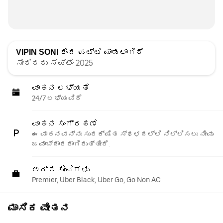
VIPIN SONI
ರಿಂದ ಪಟ್ಟಿ ಮಾಡಲಾಗಿದೆ
ಸೇರಿದರು ಸೆಪ್ಟೆಂ 2025
ವಾಹನ ಲಭ್ಯತೆ
24/7 ಲಭ್ಯವಿದೆ
ವಾಹನ ಸಂಗ್ರಹಣೆ
ಈ ವಾಹನವನ್ನು ಸುರಕ್ಷಿತ ಸ್ಥಳದಲ್ಲಿ ನಿಲ್ಲಿಸಲು ನೀವು
ಜವಾಬ್ದಾರರಾಗಿರುತ್ತೀರಿ.
ಅರ್ಹ ಸೇವೆಗಳು
Premier, Uber Black, Uber Go, Go Non AC
ಮಾಸಿಕ ವೇತನ