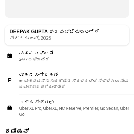
DEEPAK GUPTA
ರಿಂದ ಪಟ್ಟಿ ಮಾಡಲಾಗಿದೆ
ಸೇರಿದರು ಜುಲೈ 2025
ವಾಹನ ಲಭ್ಯತೆ
24/7 ಲಭ್ಯವಿದೆ
ವಾಹನ ಸಂಗ್ರಹಣೆ
ಈ ವಾಹನವನ್ನು ಸುರಕ್ಷಿತ ಸ್ಥಳದಲ್ಲಿ ನಿಲ್ಲಿಸಲು ನೀವು
ಜವಾಬ್ದಾರರಾಗಿರುತ್ತೀರಿ.
ಅರ್ಹ ಸೇವೆಗಳು
Uber XL Pro, UberXL, NC Reserve, Premier, Go Sedan, Uber
Go
ಕಮಿಷನ್