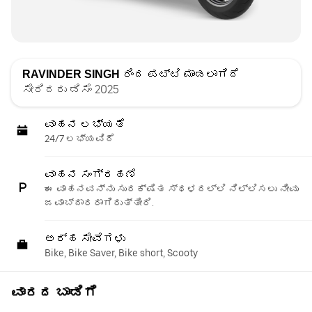
RAVINDER SINGH
ರಿಂದ ಪಟ್ಟಿ ಮಾಡಲಾಗಿದೆ
ಸೇರಿದರು ಡಿಸೆಂ 2025
ವಾಹನ ಲಭ್ಯತೆ
24/7 ಲಭ್ಯವಿದೆ
ವಾಹನ ಸಂಗ್ರಹಣೆ
ಈ ವಾಹನವನ್ನು ಸುರಕ್ಷಿತ ಸ್ಥಳದಲ್ಲಿ ನಿಲ್ಲಿಸಲು ನೀವು
ಜವಾಬ್ದಾರರಾಗಿರುತ್ತೀರಿ.
ಅರ್ಹ ಸೇವೆಗಳು
Bike, Bike Saver, Bike short, Scooty
ವಾರದ ಬಾಡಿಗೆ