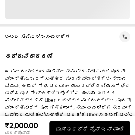
ಬೆಂಬಲ ಸೇವೆಯನ್ನು ಸಂಪರ್ಕಿಸಿ
ಹಕ್ಕುನಿರಾಕರಣೆ
ಈ ಪುಟದಲ್ಲಿರುವ ಮಾಹಿತಿಯನ್ನು ಪ್ರತ್ಯೇಕವಾಗಿ ಮೂರನೇ
ವ್ಯಕ್ತಿಯು ಒದಗಿಸುತ್ತಾರೆ. ಮೂರನೇ ವ್ಯಕ್ತಿಗಳು ನೀಡುವ
ವಿಷಯ, ಆಫರ್ ‌ ಗಳು ಅಥವಾ ಈ ಪುಟದಲ್ಲಿನ ವಿಷಯಗಳಿಂದ
ಪಡೆದ ಮೂರನೇ ವ್ಯಕ್ತಿಗಳೊಂದಿಗಿನ ಯಾವುದೇ ನಂತರದ
ನಿಶ್ಚಿತಾರ್ಥಕ್ಕೆ Uber ಜವಾಬ್ದಾರನಾಗಿರುವುದಿಲ್ಲ. ಮೂರನೇ
ವ್ಯಕ್ತಿಯೊಂದಿಗೆ ತೊಡಗಿಸಿಕೊಂಡಾಗ, ನೀವು ಅವರೊಂದಿಗೆ ನೇರವಾಗಿ
ಒಪ್ಪಂದ ಮಾಡಿಕೊಳ್ಳುತ್ತೀರಿ, ಅದಕ್ಕೆ Uber ಸಹಭಾಗಿ ಅಲ್ಲ.
ಪ್ರಶ್ನೆಗಳಿಗೆ, ದಯವಿಟ್ಟು ನೇರವಾಗಿ ಮೂರನೇ
₹2,000.00
ಪುಸ್ತಕಕ್ಕೆ ಸೈನ್ ಇನ್ ಮಾಡಿ
ವ್ಯಕ್ತಿಯನ್ನು ಸಂಪರ್ಕಿಸಿ.
ವಾರಕ್ಕೊಮ್ಮೆ