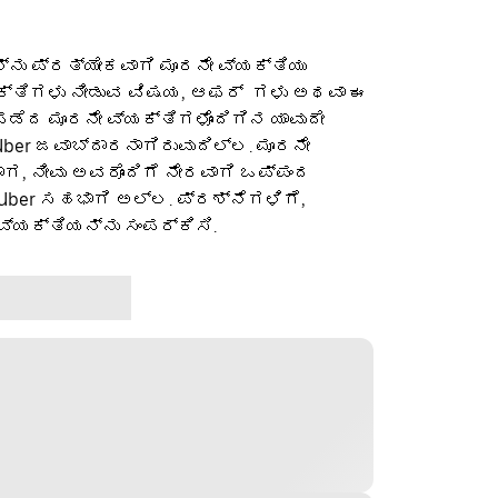
ನು ಪ್ರತ್ಯೇಕವಾಗಿ ಮೂರನೇ ವ್ಯಕ್ತಿಯು
ಕ್ತಿಗಳು ನೀಡುವ ವಿಷಯ, ಆಫರ್ ‌ ಗಳು ಅಥವಾ ಈ
ೆದ ಮೂರನೇ ವ್ಯಕ್ತಿಗಳೊಂದಿಗಿನ ಯಾವುದೇ
ber ಜವಾಬ್ದಾರನಾಗಿರುವುದಿಲ್ಲ. ಮೂರನೇ
ಡಾಗ, ನೀವು ಅವರೊಂದಿಗೆ ನೇರವಾಗಿ ಒಪ್ಪಂದ
 Uber ಸಹಭಾಗಿ ಅಲ್ಲ. ಪ್ರಶ್ನೆಗಳಿಗೆ,
ವ್ಯಕ್ತಿಯನ್ನು ಸಂಪರ್ಕಿಸಿ.