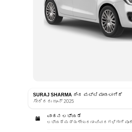
SURAJ SHARMA
ರಿಂದ ಪಟ್ಟಿ ಮಾಡಲಾಗಿದೆ
ಸೇರಿದರು ಜೂನ್ 2025
ವಾಹನ ಲಭ್ಯತೆ
ಲಭ್ಯತೆ ಮತ್ತು ಶೇಖರಣಾ ವಿವರಗಳಿಗಾಗಿ ಪೂರ