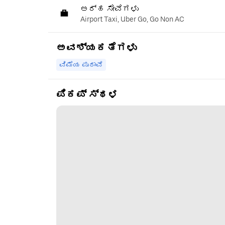
ಅರ್ಹ ಸೇವೆಗಳು
Airport Taxi, Uber Go, Go Non AC
ಅವಶ್ಯಕತೆಗಳು
ವಿಮೆಯ ಪುರಾವೆ
ಪಿಕಪ್ ಸ್ಥಳ