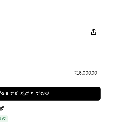
₹16,000.00
್ತಕಕ್ಕೆ ಸೈನ್ ಇನ್ ಮಾಡಿ
ದೆ
ಹಣೆ