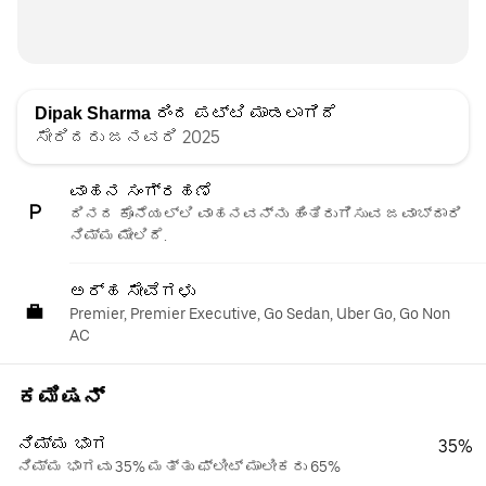
Dipak Sharma
ರಿಂದ ಪಟ್ಟಿ ಮಾಡಲಾಗಿದೆ
ಸೇರಿದರು ಜನವರಿ 2025
ವಾಹನ ಸಂಗ್ರಹಣೆ
ದಿನದ ಕೊನೆಯಲ್ಲಿ ವಾಹನವನ್ನು ಹಿಂತಿರುಗಿಸುವ ಜವಾಬ್ದಾರಿ
ನಿಮ್ಮ ಮೇಲಿದೆ.
ಅರ್ಹ ಸೇವೆಗಳು
Premier, Premier Executive, Go Sedan, Uber Go, Go Non
AC
ಕಮಿಷನ್
ನಿಮ್ಮ ಭಾಗ
35%
ನಿಮ್ಮ ಭಾಗವು 35% ಮತ್ತು ಫ್ಲೀಟ್ ಮಾಲೀಕರು 65%