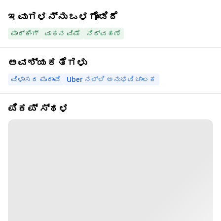
ಇವುಗಳನ್ನು ಒಳಗೊಂಡಿದೆ
ಪಾರ್ಕಿಂಗ್
ವಾಹನ ವಿಮೆ
ನಿರ್ವಹಣೆ
ಅವಶ್ಯಕತೆಗಳು
ವಿಳಾಸದ ಪುರಾವೆ
Uber ನಲ್ಲಿ ಅನುಭವಿ ಚಾಲಕ
ಪಿಕಪ್ ಸ್ಥಳ