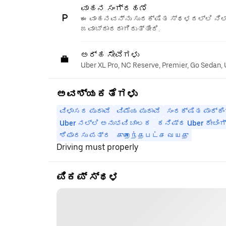
ವಾಹನ ಸಂಗ್ರಹಣೆ
ಈ ವಾಹನವನ್ನು ಸುರಕ್ಷಿತ ಸ್ಥಳದಲ್ಲಿ ನಿಲ್
ಜವಾಬ್ದಾರರಾಗಿರುತ್ತೀರಿ.
ಅರ್ಹ ಸೇವೆಗಳು
Uber XL Pro, NC Reserve, Premier, Go Sedan,
ಅವಶ್ಯಕತೆಗಳು
ವಿಳಾಸದ ಪುರಾವೆ
ವಿಮೆಯ ಪುರಾವೆ
ಸಂರಕ್ಷಿತ ಪಾರ್ಕಿಂ
Uber ನಲ್ಲಿ ಅನುಭವಿ ಚಾಲಕ
ಕನಿಷ್ಠ Uber ರೇಟಿಂಗ
ಶಿಫಾರಸು ಪತ್ರ
குறைந்தபட்ச வயது
Driving must properly
ಪಿಕಪ್ ಸ್ಥಳ