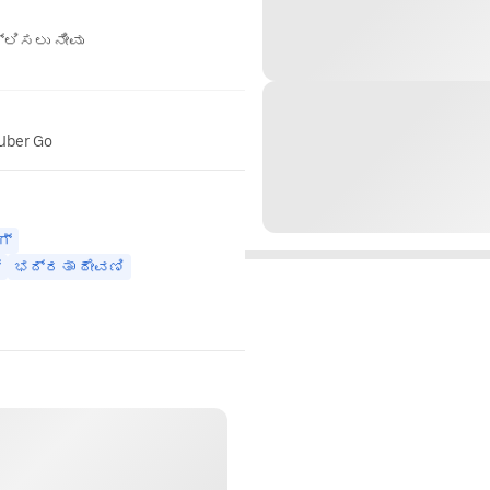
ಲಿಸಲು ನೀವು
 Uber Go
ಗ್
್
ಭದ್ರತಾ ಠೇವಣಿ