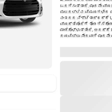
ಒದಗಿಸುತ್ತಾರೆ. ಮೂರನೇ ವ್ಯ
ಪುಟದಲ್ಲಿನ ವಿಷಯಗಳಿಂದ ಪಡ
ನಂತರದ ನಿಶ್ಚಿತಾರ್ಥಕ್ಕೆ U
ವ್ಯಕ್ತಿಯೊಂದಿಗೆ ತೊಡಗಿಸಿಕೊಂ
ಮಾಡಿಕೊಳ್ಳುತ್ತೀರಿ, ಅದಕ್ಕೆ
ದಯವಿಟ್ಟು ನೇರವಾಗಿ ಮೂರನೇ 