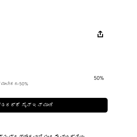
50%
್ ಮಾಲೀಕರು 50%
್ತಕಕ್ಕೆ ಸೈನ್ ಇನ್ ಮಾಡಿ
ನು ಪ್ರತ್ಯೇಕವಾಗಿ ಮೂರನೇ ವ್ಯಕ್ತಿಯು