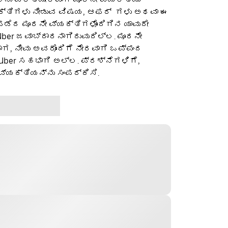
ಕ್ತಿಗಳು ನೀಡುವ ವಿಷಯ, ಆಫರ್ ‌ ಗಳು ಅಥವಾ ಈ
ೆದ ಮೂರನೇ ವ್ಯಕ್ತಿಗಳೊಂದಿಗಿನ ಯಾವುದೇ
ber ಜವಾಬ್ದಾರನಾಗಿರುವುದಿಲ್ಲ. ಮೂರನೇ
ಡಾಗ, ನೀವು ಅವರೊಂದಿಗೆ ನೇರವಾಗಿ ಒಪ್ಪಂದ
 Uber ಸಹಭಾಗಿ ಅಲ್ಲ. ಪ್ರಶ್ನೆಗಳಿಗೆ,
ವ್ಯಕ್ತಿಯನ್ನು ಸಂಪರ್ಕಿಸಿ.