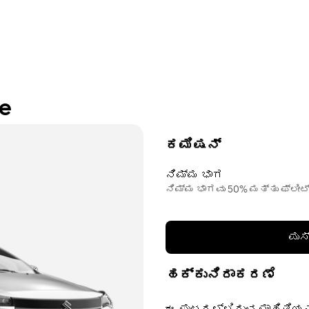
re
ಕಮಿಷನ್
ನಿಮ್ಮ ಭಾಗ
ನಿಮ್ಮ ಭಾಗವು 50% ಮತ್ತು ಫ್ಲೀಟ
ಪುಸ
ಹಕ್ಕುನಿರಾಕರಣೆ
ಈ ಪುಟದಲ್ಲಿರುವ ಮಾಹಿತಿಯನ್