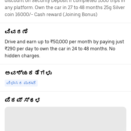
discount on Security Deposit if completed 1000 trips in
any platform. Own the car in 27 to 48 months 25g Silver
coin 16000/- Cash reward (Joining Bonus)
ವಿವರಣೆ
Drive and earn up to ₹50,000 per month by paying just
₹290 per day to own the car in 24 to 48 months. No
hidden charges.
ಅವಶ್ಯಕತೆಗಳು
ವಿಳಾಸದ ಪುರಾವೆ
ಪಿಕಪ್ ಸ್ಥಳ