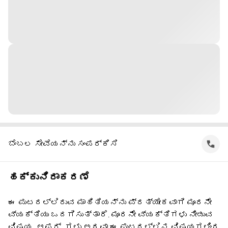
ಬೆಂಬಲ ಸೇವೆಯನ್ನು ಸಂಪರ್ಕಿಸಿ
ಹಕ್ಕುನಿರಾಕರಣೆ
ಈ ಪುಟದಲ್ಲಿರುವ ಮಾಹಿತಿಯನ್ನು ಪ್ರತ್ಯೇಕವಾಗಿ ಮೂರನೇ
ವ್ಯಕ್ತಿಯು ಒದಗಿಸುತ್ತಾರೆ. ಮೂರನೇ ವ್ಯಕ್ತಿಗಳು ನೀಡುವ
ವಿಷಯ, ಆಫರ್ ‌ ಗಳು ಅಥವಾ ಈ ಪುಟದಲ್ಲಿನ ವಿಷಯಗಳಿಂದ