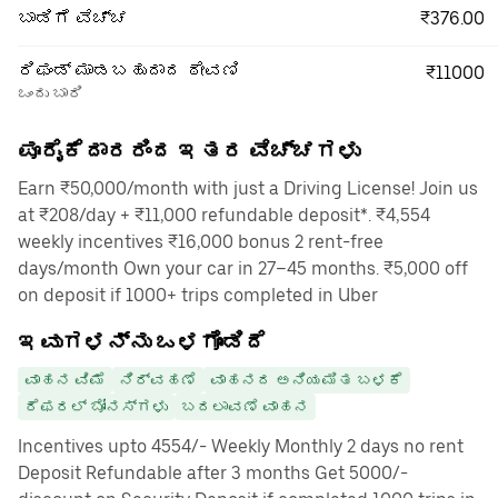
₹376.00
ಬಾಡಿಗೆ ವೆಚ್ಚ
ರಿಫಂಡ್ ಮಾಡಬಹುದಾದ ಠೇವಣಿ
₹11000
ಒಂದು ಬಾರಿ
ಪೂರೈಕೆದಾರರಿಂದ ಇತರ ವೆಚ್ಚಗಳು
Earn ₹50,000/month with just a Driving License! Join us
at ₹208/day + ₹11,000 refundable deposit*. ₹4,554
weekly incentives ₹16,000 bonus 2 rent-free
days/month Own your car in 27–45 months. ₹5,000 off
on deposit if 1000+ trips completed in Uber
ಇವುಗಳನ್ನು ಒಳಗೊಂಡಿದೆ
ವಾಹನ ವಿಮೆ
ನಿರ್ವಹಣೆ
ವಾಹನದ ಅನಿಯಮಿತ ಬಳಕೆ
ರೆಫರಲ್ ಬೋನಸ್‌ಗಳು
ಬದಲಾವಣೆ ವಾಹನ
Incentives upto 4554/- Weekly Monthly 2 days no rent
Deposit Refundable after 3 months Get 5000/-