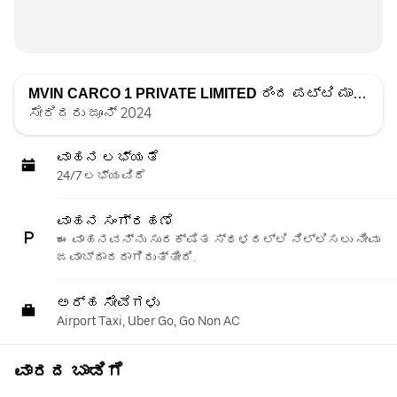
MVIN CARCO 1 PRIVATE LIMITED
ರಿಂದ ಪಟ್ಟಿ ಮಾಡಲಾಗಿದೆ
ಸೇರಿದರು ಜೂನ್ 2024
ವಾಹನ ಲಭ್ಯತೆ
24/7 ಲಭ್ಯವಿದೆ
ವಾಹನ ಸಂಗ್ರಹಣೆ
ಈ ವಾಹನವನ್ನು ಸುರಕ್ಷಿತ ಸ್ಥಳದಲ್ಲಿ ನಿಲ್ಲಿಸಲು ನೀವು
ಜವಾಬ್ದಾರರಾಗಿರುತ್ತೀರಿ.
ಅರ್ಹ ಸೇವೆಗಳು
Airport Taxi, Uber Go, Go Non AC
ವಾರದ ಬಾಡಿಗೆ