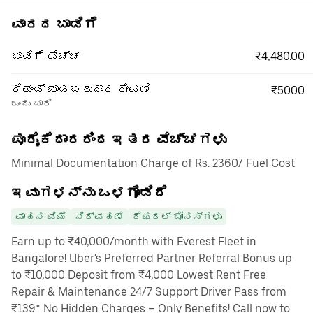
ವಾರದ ಬಾಡಿಗೆ
₹4,480.00
ಬಾಡಿಗೆ ವೆಚ್ಚ
ರಿಫಂಡ್ ಮಾಡಬಹುದಾದ ಠೇವಣಿ
₹5000
ಒಂದು ಬಾರಿ
ಪೂರೈಕೆದಾರರಿಂದ ಇತರ ವೆಚ್ಚಗಳು
Minimal Documentation Charge of Rs. 2360/ Fuel Cost
ಇವುಗಳನ್ನು ಒಳಗೊಂಡಿದೆ
ವಾಹನ ವಿಮೆ
ನಿರ್ವಹಣೆ
ರೆಫರಲ್ ಬೋನಸ್‌ಗಳು
Earn up to ₹40,000/month with Everest Fleet in
Bangalore! Uber's Preferred Partner Referral Bonus up
to ₹10,000 Deposit from ₹4,000 Lowest Rent Free
Repair & Maintenance 24/7 Support Driver Pass from
₹139* No Hidden Charges – Only Benefits! Call now to