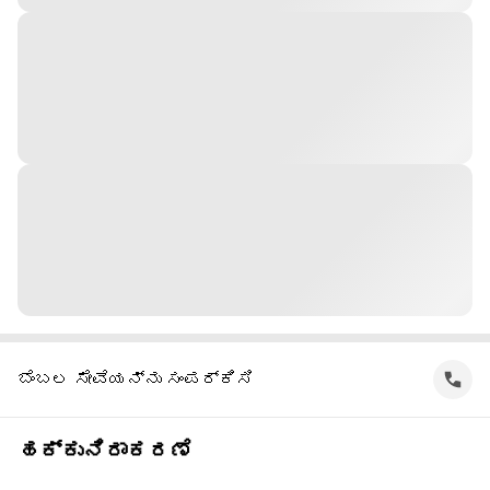
ಬೆಂಬಲ ಸೇವೆಯನ್ನು ಸಂಪರ್ಕಿಸಿ
ಹಕ್ಕುನಿರಾಕರಣೆ