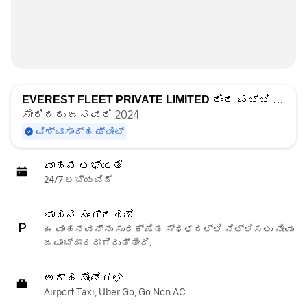
EVEREST FLEET PRIVATE LIMITED
ರಿಂದ ಪಟ್ಟಿ ಮಾಡಲಾಗಿದೆ
ಸೇರಿದರು ಜನವರಿ 2024
ವಿಶ್ವಾಸಾರ್ಹ ಫ್ಲೀಟ್
ವಾಹನ ಲಭ್ಯತೆ
24/7 ಲಭ್ಯವಿದೆ
ವಾಹನ ಸಂಗ್ರಹಣೆ
ಈ ವಾಹನವನ್ನು ಸುರಕ್ಷಿತ ಸ್ಥಳದಲ್ಲಿ ನಿಲ್ಲಿಸಲು ನೀವು
ಜವಾಬ್ದಾರರಾಗಿರುತ್ತೀರಿ.
ಅರ್ಹ ಸೇವೆಗಳು
Airport Taxi, Uber Go, Go Non AC