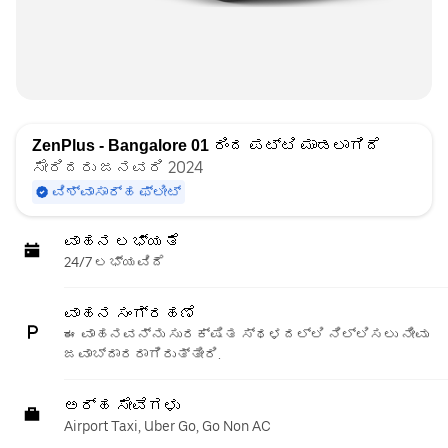
ZenPlus - Bangalore 01
ರಿಂದ ಪಟ್ಟಿ ಮಾಡಲಾಗಿದೆ
ಸೇರಿದರು ಜನವರಿ 2024
ವಿಶ್ವಾಸಾರ್ಹ ಫ್ಲೀಟ್
ವಾಹನ ಲಭ್ಯತೆ
24/7 ಲಭ್ಯವಿದೆ
ವಾಹನ ಸಂಗ್ರಹಣೆ
ಈ ವಾಹನವನ್ನು ಸುರಕ್ಷಿತ ಸ್ಥಳದಲ್ಲಿ ನಿಲ್ಲಿಸಲು ನೀವು
ಜವಾಬ್ದಾರರಾಗಿರುತ್ತೀರಿ.
ಅರ್ಹ ಸೇವೆಗಳು
Airport Taxi, Uber Go, Go Non AC