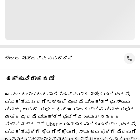
ಬೆಂಬಲ ಸೇವೆಯನ್ನು ಸಂಪರ್ಕಿಸಿ
ಹಕ್ಕುನಿರಾಕರಣೆ
ಈ ಪುಟದಲ್ಲಿರುವ ಮಾಹಿತಿಯನ್ನು ಪ್ರತ್ಯೇಕವಾಗಿ ಮೂರನೇ
ವ್ಯಕ್ತಿಯು ಒದಗಿಸುತ್ತಾರೆ. ಮೂರನೇ ವ್ಯಕ್ತಿಗಳು ನೀಡುವ
ವಿಷಯ, ಆಫರ್ ‌ ಗಳು ಅಥವಾ ಈ ಪುಟದಲ್ಲಿನ ವಿಷಯಗಳಿಂದ
ಪಡೆದ ಮೂರನೇ ವ್ಯಕ್ತಿಗಳೊಂದಿಗಿನ ಯಾವುದೇ ನಂತರದ
ನಿಶ್ಚಿತಾರ್ಥಕ್ಕೆ Uber ಜವಾಬ್ದಾರನಾಗಿರುವುದಿಲ್ಲ. ಮೂರನೇ
ವ್ಯಕ್ತಿಯೊಂದಿಗೆ ತೊಡಗಿಸಿಕೊಂಡಾಗ, ನೀವು ಅವರೊಂದಿಗೆ ನೇರವಾಗಿ
ಒಪ್ಪಂದ ಮಾಡಿಕೊಳ್ಳುತ್ತೀರಿ, ಅದಕ್ಕೆ Uber ಸಹಭಾಗಿ ಅಲ್ಲ.