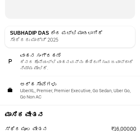
SUBHADIP DAS
ರಿಂದ ಪಟ್ಟಿ ಮಾಡಲಾಗಿದೆ
ಸೇರಿದರು ಮಾರ್ಚ್ 2025
ವಾಹನ ಸಂಗ್ರಹಣೆ
ದಿನದ ಕೊನೆಯಲ್ಲಿ ವಾಹನವನ್ನು ಹಿಂತಿರುಗಿಸುವ ಜವಾಬ್ದಾರಿ
ನಿಮ್ಮ ಮೇಲಿದೆ.
ಅರ್ಹ ಸೇವೆಗಳು
UberXL, Premier, Premier Executive, Go Sedan, Uber Go,
Go Non AC
ಮಾಸಿಕ ವೇತನ
₹16,000.00
ಸ್ಥಿರ ಮೂಲ ವೇತನ