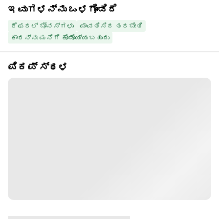
ಇವುಗಳನ್ನು ಒಳಗೊಂಡಿದೆ
ರೆಫರಲ್ ಬೋನಸ್‌ಗಳು
ಪಾವತಿಸಿದ ತರಬೇತಿ
ಕಾರನ್ನು ಮನೆಗೆ ಕೊಂಡೊಯ್ಯಬಹುದು
ಪಿಕಪ್ ಸ್ಥಳ