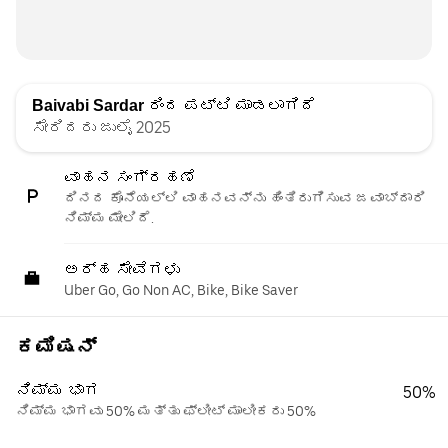
Baivabi Sardar
ರಿಂದ ಪಟ್ಟಿ ಮಾಡಲಾಗಿದೆ
ಸೇರಿದರು ಜುಲೈ 2025
ವಾಹನ ಸಂಗ್ರಹಣೆ
ದಿನದ ಕೊನೆಯಲ್ಲಿ ವಾಹನವನ್ನು ಹಿಂತಿರುಗಿಸುವ ಜವಾಬ್ದಾರಿ
ನಿಮ್ಮ ಮೇಲಿದೆ.
ಅರ್ಹ ಸೇವೆಗಳು
Uber Go, Go Non AC, Bike, Bike Saver
ಕಮಿಷನ್
ನಿಮ್ಮ ಭಾಗ
50%
ನಿಮ್ಮ ಭಾಗವು 50% ಮತ್ತು ಫ್ಲೀಟ್ ಮಾಲೀಕರು 50%