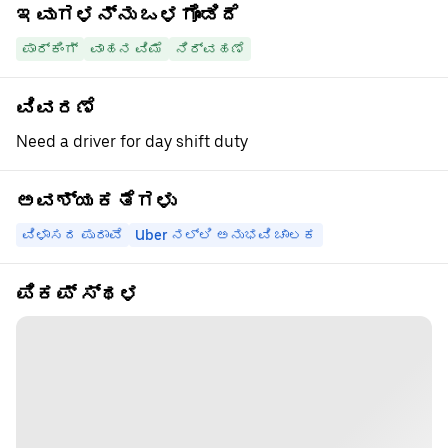
ಇವುಗಳನ್ನು ಒಳಗೊಂಡಿದೆ
ಪಾರ್ಕಿಂಗ್
ವಾಹನ ವಿಮೆ
ನಿರ್ವಹಣೆ
ವಿವರಣೆ
Need a driver for day shift duty
ಅವಶ್ಯಕತೆಗಳು
ವಿಳಾಸದ ಪುರಾವೆ
Uber ನಲ್ಲಿ ಅನುಭವಿ ಚಾಲಕ
ಪಿಕಪ್ ಸ್ಥಳ