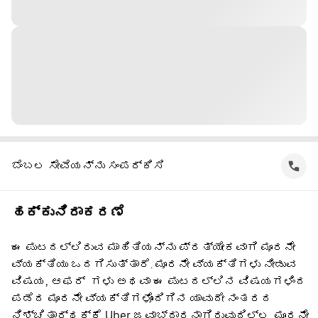
ಬೆಂಬಲ ಸೇವೆಯನ್ನು ಸಂಪರ್ಕಿಸಿ
ಹಕ್ಕುನಿರಾಕರಣೆ
ಈ ಪುಟದಲ್ಲಿರುವ ಮಾಹಿತಿಯನ್ನು ಪ್ರತ್ಯೇಕವಾಗಿ ಮೂರನೇ
ವ್ಯಕ್ತಿಯು ಒದಗಿಸುತ್ತಾರೆ. ಮೂರನೇ ವ್ಯಕ್ತಿಗಳು ನೀಡುವ
ವಿಷಯ, ಆಫರ್ ‌ ಗಳು ಅಥವಾ ಈ ಪುಟದಲ್ಲಿನ ವಿಷಯಗಳಿಂದ
ಪಡೆದ ಮೂರನೇ ವ್ಯಕ್ತಿಗಳೊಂದಿಗಿನ ಯಾವುದೇ ನಂತರದ
ನಿಶ್ಚಿತಾರ್ಥಕ್ಕೆ Uber ಜವಾಬ್ದಾರನಾಗಿರುವುದಿಲ್ಲ. ಮೂರನೇ