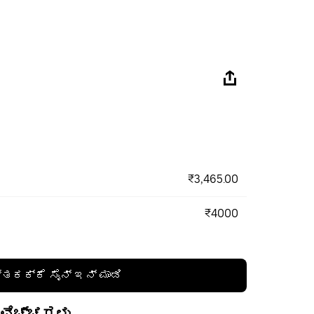
₹3,465.00
₹4000
್ತಕಕ್ಕೆ ಸೈನ್ ಇನ್ ಮಾಡಿ
 ವೆಚ್ಚಗಳು