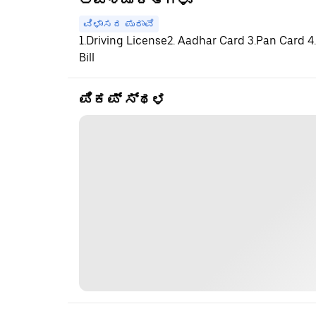
ಅವಶ್ಯಕತೆಗಳು
ವಿಳಾಸದ ಪುರಾವೆ
1.Driving License2. Aadhar Card 3.Pan Card 4.
Bill
ಪಿಕಪ್ ಸ್ಥಳ