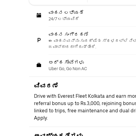
ವಾಹನ ಲಭ್ಯತೆ
24/7 ಲಭ್ಯವಿದೆ
ವಾಹನ ಸಂಗ್ರಹಣೆ
ಈ ವಾಹನವನ್ನು ಸುರಕ್ಷಿತ ಸ್ಥಳದಲ್ಲಿ ನಿಲ್
ಜವಾಬ್ದಾರರಾಗಿರುತ್ತೀರಿ.
ಅರ್ಹ ಸೇವೆಗಳು
Uber Go, Go Non AC
ವಿವರಣೆ
Drive with Everest Fleet Kolkata and earn mor
referral bonus up to Rs.3,000, rejoining bonus
linked to trips, free maintenance and dual dr
Apply.