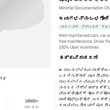
Minimal Documentation Cha
ಇವುಗಳನ್ನು ಒಳಗೊಂಡಿ
ವಾಹನ ವಿಮೆ
ನಿರ್ವಹಣೆ
ರೆಫರ
Well-maintained cars, car sw
free maintenance, Driver P
100% Uber incentives
ಹಕ್ಕುನಿರಾಕರಣೆ
ಈ ಪುಟದಲ್ಲಿರುವ ಮಾಹಿತಿಯನ್
ಒದಗಿಸುತ್ತಾರೆ. ಮೂರನೇ ವ್ಯ
ಗಿದೆ
ಪುಟದಲ್ಲಿನ ವಿಷಯಗಳಿಂದ ಪಡ
ನಂತರದ ನಿಶ್ಚಿತಾರ್ಥಕ್ಕೆ U
ವ್ಯಕ್ತಿಯೊಂದಿಗೆ ತೊಡಗಿಸಿಕೊಂ
ಮಾಡಿಕೊಳ್ಳುತ್ತೀರಿ, ಅದಕ್ಕೆ
18000+
ದಯವಿಟ್ಟು ನೇರವಾಗಿ ಮೂರನೇ 
ಚಾಲಕರು