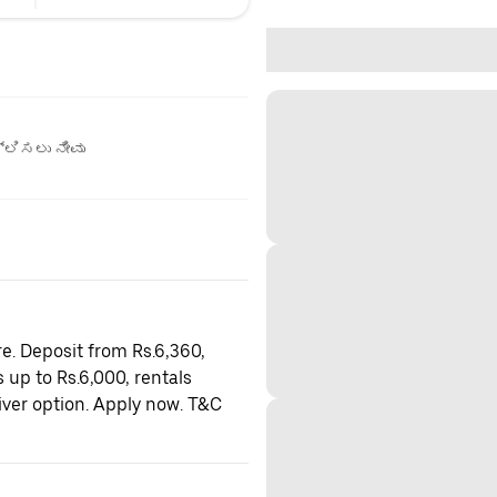
ಲಿಸಲು ನೀವು
e. Deposit from Rs.6,360,
 up to Rs.6,000, rentals
iver option. Apply now. T&C