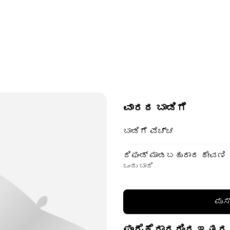
ವಾರದ ಬಾಡಿಗೆ
ಬಾಡಿಗೆ ವೆಚ್ಚ
ರಿಫಂಡ್ ಮಾಡಬಹುದಾದ ಠೇವಣಿ
ಒಂದು ಬಾರಿ
ಪುಸ
ಪೂರೈಕೆದಾರರಿಂದ ಇತರ