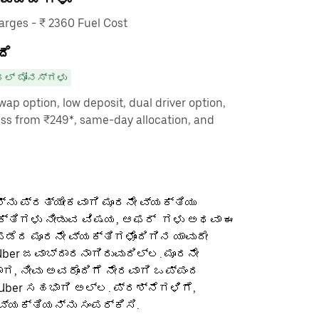
rges - ₹ 2360 Fuel Cost
ದೆ
ಲ್ ಬೋನಸ್‌ಗಳು
ap option, low deposit, dual driver option,
ass from ₹249*, same-day allocation, and
ನು ಪ್ರತ್ಯೇಕವಾಗಿ ಮೂರನೇ ವ್ಯಕ್ತಿಯು
ಕ್ತಿಗಳು ನೀಡುವ ವಿಷಯ, ಆಫರ್ ‌ ಗಳು ಅಥವಾ ಈ
ೆದ ಮೂರನೇ ವ್ಯಕ್ತಿಗಳೊಂದಿಗಿನ ಯಾವುದೇ
ber ಜವಾಬ್ದಾರನಾಗಿರುವುದಿಲ್ಲ. ಮೂರನೇ
ಡಾಗ, ನೀವು ಅವರೊಂದಿಗೆ ನೇರವಾಗಿ ಒಪ್ಪಂದ
 Uber ಸಹಭಾಗಿ ಅಲ್ಲ. ಪ್ರಶ್ನೆಗಳಿಗೆ,
ವ್ಯಕ್ತಿಯನ್ನು ಸಂಪರ್ಕಿಸಿ.