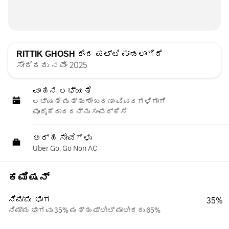
RITTIK GHOSH
ರಿಂದ ಪಟ್ಟಿ ಮಾಡಲಾಗಿದೆ
ಸೇರಿದರು ನವೆಂ 2025
ವಾಹನ ಲಭ್ಯತೆ
ಲಭ್ಯತೆ ಮತ್ತು ಶೇಖರಣಾ ವಿವರಗಳಿಗಾಗಿ
ಪೂರೈಕೆದಾರರನ್ನು ಸಂಪರ್ಕಿಸಿ
ಅರ್ಹ ಸೇವೆಗಳು
Uber Go, Go Non AC
ಕಮಿಷನ್
ನಿಮ್ಮ ಭಾಗ
35%
ನಿಮ್ಮ ಭಾಗವು 35% ಮತ್ತು ಫ್ಲೀಟ್ ಮಾಲೀಕರು 65%