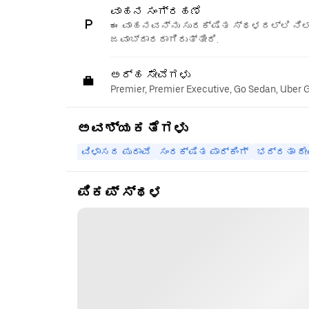
ವಾಹನ ಸಂಗ್ರಹಣೆ
ಈ ವಾಹನವನ್ನು ಸುರಕ್ಷಿತ ಸ್ಥಳದಲ್ಲಿ ನಿಲ್
ಜವಾಬ್ದಾರರಾಗಿರುತ್ತೀರಿ.
ಅರ್ಹ ಸೇವೆಗಳು
Premier, Premier Executive, Go Sedan, Uber 
ಅವಶ್ಯಕತೆಗಳು
ವಿಳಾಸದ ಪುರಾವೆ
ಸಂರಕ್ಷಿತ ಪಾರ್ಕಿಂಗ್
ಭದ್ರತಾ ಠೇ
ಪಿಕಪ್ ಸ್ಥಳ