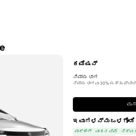
re
ಕಮಿಷನ್
ನಿಮ್ಮ ಭಾಗ
ನಿಮ್ಮ ಭಾಗವು 30% ಮತ್ತು ಫ್ಲೀಟ
ಪುಸ
ಇವುಗಳನ್ನು ಒಳಗೊಂಡಿ
ಪಾರ್ಕಿಂಗ್
ವಾಹನ ವಿಮೆ
ನಿರ್ವ