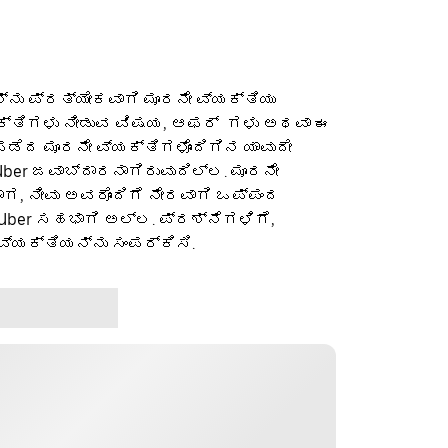
ನು ಪ್ರತ್ಯೇಕವಾಗಿ ಮೂರನೇ ವ್ಯಕ್ತಿಯು
ಕ್ತಿಗಳು ನೀಡುವ ವಿಷಯ, ಆಫರ್ ‌ ಗಳು ಅಥವಾ ಈ
ೆದ ಮೂರನೇ ವ್ಯಕ್ತಿಗಳೊಂದಿಗಿನ ಯಾವುದೇ
ber ಜವಾಬ್ದಾರನಾಗಿರುವುದಿಲ್ಲ. ಮೂರನೇ
ಡಾಗ, ನೀವು ಅವರೊಂದಿಗೆ ನೇರವಾಗಿ ಒಪ್ಪಂದ
 Uber ಸಹಭಾಗಿ ಅಲ್ಲ. ಪ್ರಶ್ನೆಗಳಿಗೆ,
ವ್ಯಕ್ತಿಯನ್ನು ಸಂಪರ್ಕಿಸಿ.