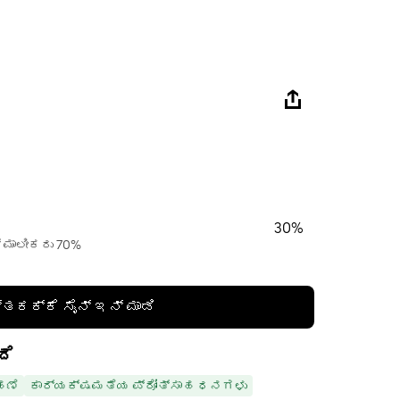
30%
್ ಮಾಲೀಕರು 70%
್ತಕಕ್ಕೆ ಸೈನ್ ಇನ್ ಮಾಡಿ
ದೆ
ಹಣೆ
ಕಾರ್ಯಕ್ಷಮತೆಯ ಪ್ರೋತ್ಸಾಹ ಧನಗಳು