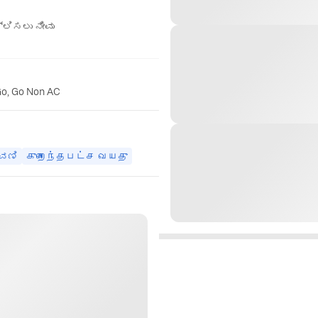
ಲಿಸಲು ನೀವು
Go, Go Non AC
ವಣಿ
குறைந்தபட்ச வயது