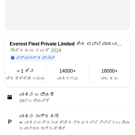
Everest Fleet Private Limited
ರಿಂದ ಪಟ್ಟಿ ಮಾಡಲಾಗಿದೆ
ಸೇರಿದರು ಜನವರಿ 2024
ವಿಶ್ವಾಸಾರ್ಹ ಫ್ಲೀಟ್
< 1 ದಿನ
14000+
18000+
ಪ್ರತಿಕ್ರಿಯೆ ಸಮಯ
ವಾಹನಗಳು
ಚಾಲಕರು
ವಾಹನ ಲಭ್ಯತೆ
24/7 ಲಭ್ಯವಿದೆ
ವಾಹನ ಸಂಗ್ರಹಣೆ
ಈ ವಾಹನವನ್ನು ಸುರಕ್ಷಿತ ಸ್ಥಳದಲ್ಲಿ ನಿಲ್ಲಿಸಲು ನೀವು
ಜವಾಬ್ದಾರರಾಗಿರುತ್ತೀರಿ.