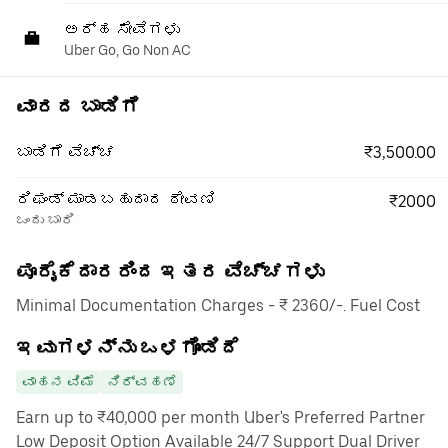
ಅರ್ಹ ಸೇವೆಗಳು
Uber Go, Go Non AC
ವಾರದ ಬಾಡಿಗೆ
₹3,500.00
ಬಾಡಿಗೆ ವೆಚ್ಚ
ರಿಫಂಡ್ ಮಾಡಬಹುದಾದ ಠೇವಣಿ
₹2000
ಒಂದು ಬಾರಿ
ಪೂರೈಕೆದಾರರಿಂದ ಇತರ ವೆಚ್ಚಗಳು
Minimal Documentation Charges - ₹ 2360/-. Fuel Cost
ಇವುಗಳನ್ನು ಒಳಗೊಂಡಿದೆ
ವಾಹನ ವಿಮೆ
ನಿರ್ವಹಣೆ
Earn up to ₹40,000 per month Uber's Preferred Partner
Low Deposit Option Available 24/7 Support Dual Driver