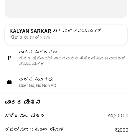
KALYAN SARKAR
ರಿಂದ ಪಟ್ಟಿ ಮಾಡಲಾಗಿದೆ
ಸೇರಿದರು ಜೂನ್ 2025
ವಾಹನ ಸಂಗ್ರಹಣೆ
ದಿನದ ಕೊನೆಯಲ್ಲಿ ವಾಹನವನ್ನು ಹಿಂತಿರುಗಿಸುವ ಜವಾಬ್ದಾರಿ
ನಿಮ್ಮ ಮೇಲಿದೆ.
ಅರ್ಹ ಸೇವೆಗಳು
Uber Go, Go Non AC
ವಾರದ ವೇತನ
₹4,200.00
ಸ್ಥಿರ ಮೂಲ ವೇತನ
ರಿಫಂಡ್ ಮಾಡಬಹುದಾದ ಠೇವಣಿ
₹2000