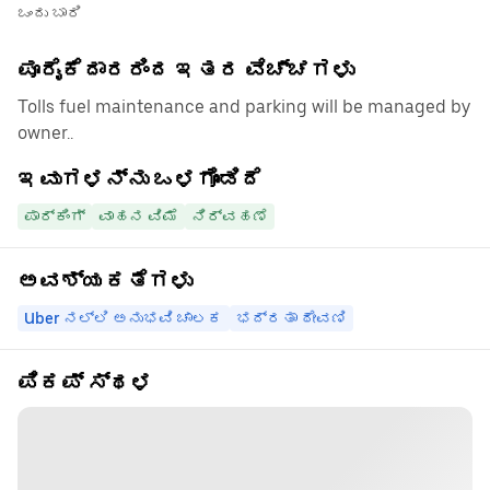
ಒಂದು ಬಾರಿ
ಪೂರೈಕೆದಾರರಿಂದ ಇತರ ವೆಚ್ಚಗಳು
Tolls fuel maintenance and parking will be managed by
owner..
ಇವುಗಳನ್ನು ಒಳಗೊಂಡಿದೆ
ಪಾರ್ಕಿಂಗ್
ವಾಹನ ವಿಮೆ
ನಿರ್ವಹಣೆ
ಅವಶ್ಯಕತೆಗಳು
Uber ನಲ್ಲಿ ಅನುಭವಿ ಚಾಲಕ
ಭದ್ರತಾ ಠೇವಣಿ
ಪಿಕಪ್ ಸ್ಥಳ