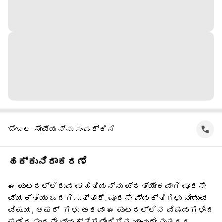
ಬೆಂಬಲ ಸೇವೆಯನ್ನು ಸಂಪರ್ಕಿಸಿ
ಹಕ್ಕುನಿರಾಕರಣೆ
ಈ ಪುಟದಲ್ಲಿರುವ ಮಾಹಿತಿಯನ್ನು ಪ್ರತ್ಯೇಕವಾಗಿ ಮೂರನೇ
ವ್ಯಕ್ತಿಯು ಒದಗಿಸುತ್ತಾರೆ. ಮೂರನೇ ವ್ಯಕ್ತಿಗಳು ನೀಡುವ
ವಿಷಯ, ಆಫರ್ ‌ ಗಳು ಅಥವಾ ಈ ಪುಟದಲ್ಲಿನ ವಿಷಯಗಳಿಂದ
ಪಡೆದ ಮೂರನೇ ವ್ಯಕ್ತಿಗಳೊಂದಿಗಿನ ಯಾವುದೇ ನಂತರದ