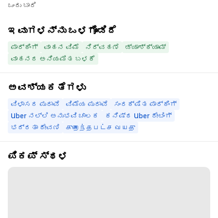
ಒಂದು ಬಾರಿ
ಇವುಗಳನ್ನು ಒಳಗೊಂಡಿದೆ
ಪಾರ್ಕಿಂಗ್
ವಾಹನ ವಿಮೆ
ನಿರ್ವಹಣೆ
ಡ್ಯಾಶ್‌ಕ್ಯಾಮ್
ವಾಹನದ ಅನಿಯಮಿತ ಬಳಕೆ
ಅವಶ್ಯಕತೆಗಳು
ವಿಳಾಸದ ಪುರಾವೆ
ವಿಮೆಯ ಪುರಾವೆ
ಸಂರಕ್ಷಿತ ಪಾರ್ಕಿಂಗ್
Uber ನಲ್ಲಿ ಅನುಭವಿ ಚಾಲಕ
ಕನಿಷ್ಠ Uber ರೇಟಿಂಗ್
ಭದ್ರತಾ ಠೇವಣಿ
குறைந்தபட்ச வயது
ಪಿಕಪ್ ಸ್ಥಳ