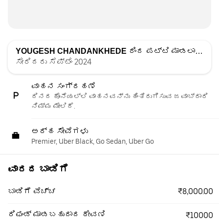
YOUGESH CHANDANKHEDE
ರಿಂದ ಪಟ್ಟಿ ಮಾಡಲಾಗಿದೆ
ಸೇರಿದರು ಸೆಪ್ಟೆಂ 2024
ವಾಹನ ಸಂಗ್ರಹಣೆ
ದಿನದ ಕೊನೆಯಲ್ಲಿ ವಾಹನವನ್ನು ಹಿಂತಿರುಗಿಸುವ ಜವಾಬ್ದಾರಿ
ನಿಮ್ಮ ಮೇಲಿದೆ.
ಅರ್ಹ ಸೇವೆಗಳು
Premier, Uber Black, Go Sedan, Uber Go
ವಾರದ ಬಾಡಿಗೆ
₹8,000.00
ಬಾಡಿಗೆ ವೆಚ್ಚ
ರಿಫಂಡ್ ಮಾಡಬಹುದಾದ ಠೇವಣಿ
₹10000