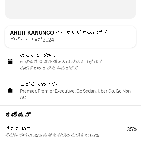
ARIJIT KANUNGO
ರಿಂದ ಪಟ್ಟಿ ಮಾಡಲಾಗಿದೆ
ಸೇರಿದರು ಜೂನ್ 2024
ವಾಹನ ಲಭ್ಯತೆ
ಲಭ್ಯತೆ ಮತ್ತು ಶೇಖರಣಾ ವಿವರಗಳಿಗಾಗಿ
ಪೂರೈಕೆದಾರರನ್ನು ಸಂಪರ್ಕಿಸಿ
ಅರ್ಹ ಸೇವೆಗಳು
Premier, Premier Executive, Go Sedan, Uber Go, Go Non
AC
ಕಮಿಷನ್
ನಿಮ್ಮ ಭಾಗ
35%
ನಿಮ್ಮ ಭಾಗವು 35% ಮತ್ತು ಫ್ಲೀಟ್ ಮಾಲೀಕರು 65%