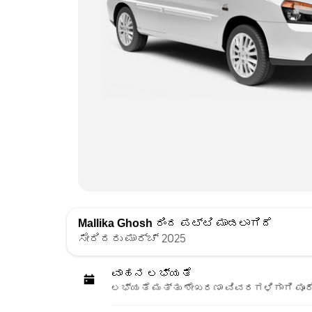
Mallika Ghosh
ರಿಂದ ಪಟ್ಟಿ ಮಾಡಲಾಗಿದೆ
ಸೇರಿದರು ಮಾರ್ಚ್ 2025
ವಾಹನ ಲಭ್ಯತೆ
ಲಭ್ಯತೆ ಮತ್ತು ಶೇಖರಣಾ ವಿವರಗಳಿಗಾಗಿ ಪೂರ