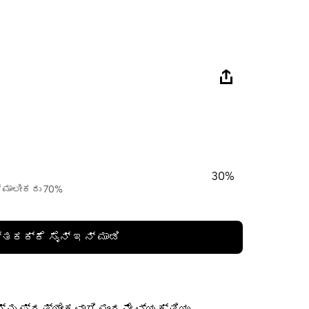
30%
್ ಮಾಲೀಕರು 70%
್ತಕಕ್ಕೆ ಸೈನ್ ಇನ್ ಮಾಡಿ
ನು ಪ್ರತ್ಯೇಕವಾಗಿ ಮೂರನೇ ವ್ಯಕ್ತಿಯು