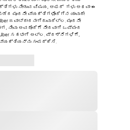
ಕ್ತಿಗಳು ನೀಡುವ ವಿಷಯ, ಆಫರ್ ‌ ಗಳು ಅಥವಾ ಈ
ೆದ ಮೂರನೇ ವ್ಯಕ್ತಿಗಳೊಂದಿಗಿನ ಯಾವುದೇ
ber ಜವಾಬ್ದಾರನಾಗಿರುವುದಿಲ್ಲ. ಮೂರನೇ
ಡಾಗ, ನೀವು ಅವರೊಂದಿಗೆ ನೇರವಾಗಿ ಒಪ್ಪಂದ
 Uber ಸಹಭಾಗಿ ಅಲ್ಲ. ಪ್ರಶ್ನೆಗಳಿಗೆ,
ವ್ಯಕ್ತಿಯನ್ನು ಸಂಪರ್ಕಿಸಿ.