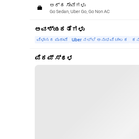
ಅರ್ಹ ಸೇವೆಗಳು
Go Sedan, Uber Go, Go Non AC
ಅವಶ್ಯಕತೆಗಳು
ವಿಳಾಸದ ಪುರಾವೆ
Uber ನಲ್ಲಿ ಅನುಭವಿ ಚಾಲಕ
ಕನಿ
ಪಿಕಪ್ ಸ್ಥಳ