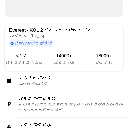
Everest - KOL 2
ರಿಂದ ಪಟ್ಟಿ ಮಾಡಲಾಗಿದೆ
ಸೇರಿದರು ಮೇ 2024
ವಿಶ್ವಾಸಾರ್ಹ ಫ್ಲೀಟ್
< 1 ದಿನ
14000+
18000+
ಪ್ರತಿಕ್ರಿಯೆ ಸಮಯ
ವಾಹನಗಳು
ಚಾಲಕರು
ವಾಹನ ಲಭ್ಯತೆ
24/7 ಲಭ್ಯವಿದೆ
ವಾಹನ ಸಂಗ್ರಹಣೆ
ಈ ವಾಹನವನ್ನು ಸುರಕ್ಷಿತ ಸ್ಥಳದಲ್ಲಿ ನಿಲ್ಲಿಸಲು ನೀವು
ಜವಾಬ್ದಾರರಾಗಿರುತ್ತೀರಿ.
ಅರ್ಹ ಸೇವೆಗಳು