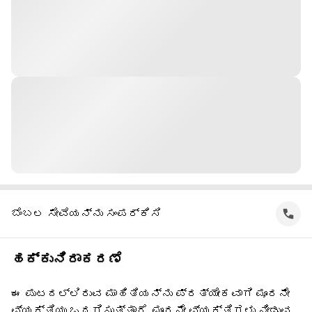
ಬೆಂಬಲ ಸೇವೆಯನ್ನು ಸಂಪರ್ಕಿಸಿ
ಹಕ್ಕುನಿರಾಕರಣೆ
ಈ ಪುಟದಲ್ಲಿರುವ ಮಾಹಿತಿಯನ್ನು ಪ್ರತ್ಯೇಕವಾಗಿ ಮೂರನೇ
ವ್ಯಕ್ತಿಯು ಒದಗಿಸುತ್ತಾರೆ. ಮೂರನೇ ವ್ಯಕ್ತಿಗಳು ನೀಡುವ