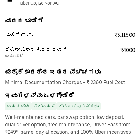
Uber Go, Go Non AC
ವಾರದ ಬಾಡಿಗೆ
₹3,115.00
ಬಾಡಿಗೆ ವೆಚ್ಚ
ರಿಫಂಡ್ ಮಾಡಬಹುದಾದ ಠೇವಣಿ
₹4000
ಒಂದು ಬಾರಿ
ಪೂರೈಕೆದಾರರಿಂದ ಇತರ ವೆಚ್ಚಗಳು
Minimal Documentation Charges - ₹ 2360 Fuel Cost
ಇವುಗಳನ್ನು ಒಳಗೊಂಡಿದೆ
ವಾಹನ ವಿಮೆ
ನಿರ್ವಹಣೆ
ರೆಫರಲ್ ಬೋನಸ್‌ಗಳು
Well-maintained cars, car swap option, low deposit,
dual driver option, free maintenance, Driver Pass from
₹249*, same-day allocation, and 100% Uber incentives