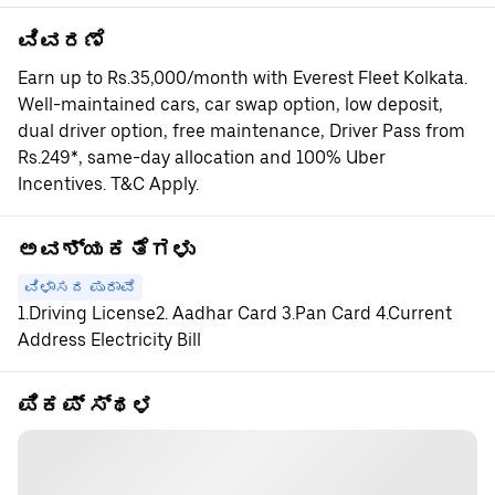
ವಿವರಣೆ
Earn up to Rs.35,000/month with Everest Fleet Kolkata.
Well-maintained cars, car swap option, low deposit,
dual driver option, free maintenance, Driver Pass from
Rs.249*, same-day allocation and 100% Uber
Incentives. T&C Apply.
ಅವಶ್ಯಕತೆಗಳು
ವಿಳಾಸದ ಪುರಾವೆ
1.Driving License2. Aadhar Card 3.Pan Card 4.Current
Address Electricity Bill
ಪಿಕಪ್ ಸ್ಥಳ