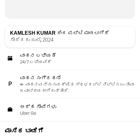
KAMLESH KUMAR
ರಿಂದ ಪಟ್ಟಿ ಮಾಡಲಾಗಿದೆ
ಸೇರಿದರು ಜುಲೈ 2024
ವಾಹನ ಲಭ್ಯತೆ
24/7 ಲಭ್ಯವಿದೆ
ವಾಹನ ಸಂಗ್ರಹಣೆ
ಈ ವಾಹನವನ್ನು ಸುರಕ್ಷಿತ ಸ್ಥಳದಲ್ಲಿ ನಿಲ್ಲಿಸಲು ನೀವು
ಜವಾಬ್ದಾರರಾಗಿರುತ್ತೀರಿ.
ಅರ್ಹ ಸೇವೆಗಳು
Uber Go
ಮಾಸಿಕ ಬಾಡಿಗೆ