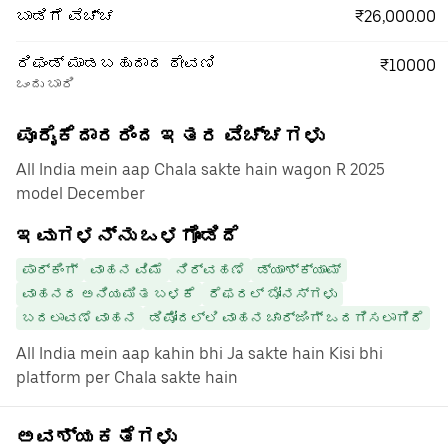
₹26,000.00
ಬಾಡಿಗೆ ವೆಚ್ಚ
ರಿಫಂಡ್ ಮಾಡಬಹುದಾದ ಠೇವಣಿ
₹10000
ಒಂದು ಬಾರಿ
ಪೂರೈಕೆದಾರರಿಂದ ಇತರ ವೆಚ್ಚಗಳು
All India mein aap Chala sakte hain wagon R 2025
model December
ಇವುಗಳನ್ನು ಒಳಗೊಂಡಿದೆ
ಪಾರ್ಕಿಂಗ್
ವಾಹನ ವಿಮೆ
ನಿರ್ವಹಣೆ
ಡ್ಯಾಶ್‌ಕ್ಯಾಮ್
ವಾಹನದ ಅನಿಯಮಿತ ಬಳಕೆ
ರೆಫರಲ್ ಬೋನಸ್‌ಗಳು
ಬದಲಾವಣೆ ವಾಹನ
ಡಿಪೋದಲ್ಲಿ ವಾಹನ ಚಾರ್ಜಿಂಗ್ ಒದಗಿಸಲಾಗಿದೆ
All India mein aap kahin bhi Ja sakte hain Kisi bhi
platform per Chala sakte hain
ಅವಶ್ಯಕತೆಗಳು