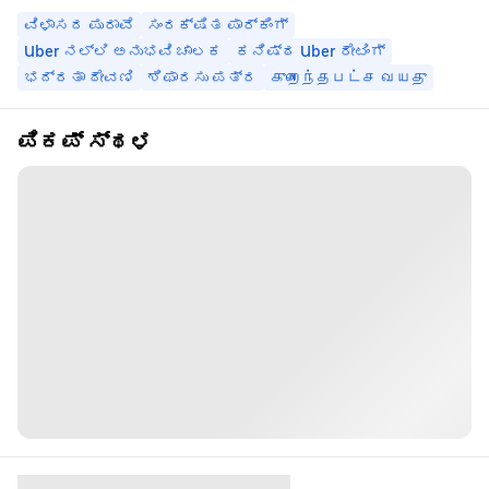
ವಿಳಾಸದ ಪುರಾವೆ
ಸಂರಕ್ಷಿತ ಪಾರ್ಕಿಂಗ್
Uber ನಲ್ಲಿ ಅನುಭವಿ ಚಾಲಕ
ಕನಿಷ್ಠ Uber ರೇಟಿಂಗ್
ಭದ್ರತಾ ಠೇವಣಿ
ಶಿಫಾರಸು ಪತ್ರ
குறைந்தபட்ச வயது
ಪಿಕಪ್ ಸ್ಥಳ