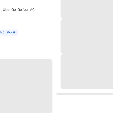
n, Uber Go, Go Non AC
ಭವಿ ಚಾಲಕ