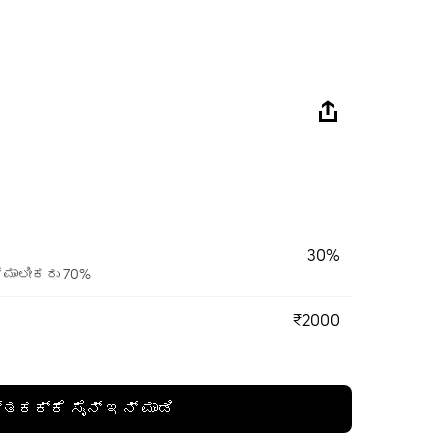
30%
್ ಮಾಲೀಕರು 70%
₹2000
್ತಕಕ್ಕೆ ಸೈನ್ ಇನ್ ಮಾಡಿ