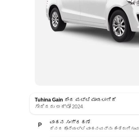
Tuhina Gain
ರಿಂದ ಪಟ್ಟಿ ಮಾಡಲಾಗಿದೆ
ಸೇರಿದರು ಅಕ್ಟೋ 2024
ವಾಹನ ಸಂಗ್ರಹಣೆ
ದಿನದ ಕೊನೆಯಲ್ಲಿ ವಾಹನವನ್ನು ಹಿಂತಿರುಗಿಸುವ 