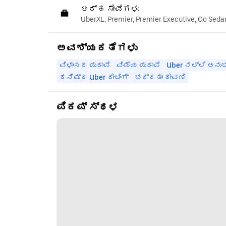
ಅರ್ಹ ಸೇವೆಗಳು
UberXL, Premier, Premier Executive, Go Seda
ಅವಶ್ಯಕತೆಗಳು
ವಿಳಾಸದ ಪುರಾವೆ
ವಿಮೆಯ ಪುರಾವೆ
Uber ನಲ್ಲಿ ಅನು
ಕನಿಷ್ಠ Uber ರೇಟಿಂಗ್
ಭದ್ರತಾ ಠೇವಣಿ
ಪಿಕಪ್ ಸ್ಥಳ