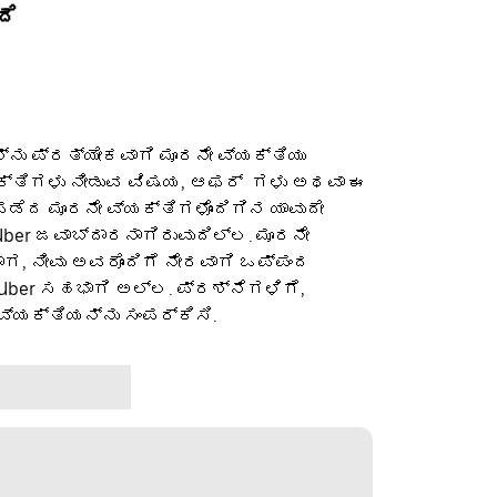
ದೆ
ನು ಪ್ರತ್ಯೇಕವಾಗಿ ಮೂರನೇ ವ್ಯಕ್ತಿಯು
ಕ್ತಿಗಳು ನೀಡುವ ವಿಷಯ, ಆಫರ್ ‌ ಗಳು ಅಥವಾ ಈ
ೆದ ಮೂರನೇ ವ್ಯಕ್ತಿಗಳೊಂದಿಗಿನ ಯಾವುದೇ
ber ಜವಾಬ್ದಾರನಾಗಿರುವುದಿಲ್ಲ. ಮೂರನೇ
ಡಾಗ, ನೀವು ಅವರೊಂದಿಗೆ ನೇರವಾಗಿ ಒಪ್ಪಂದ
 Uber ಸಹಭಾಗಿ ಅಲ್ಲ. ಪ್ರಶ್ನೆಗಳಿಗೆ,
ವ್ಯಕ್ತಿಯನ್ನು ಸಂಪರ್ಕಿಸಿ.