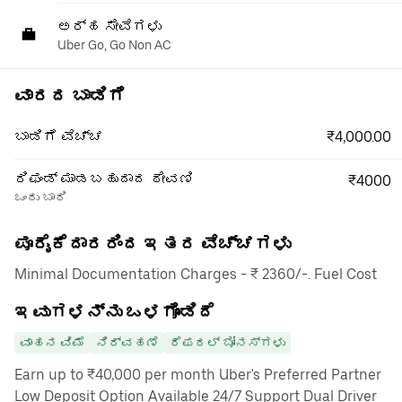
ಅರ್ಹ ಸೇವೆಗಳು
Uber Go, Go Non AC
ವಾರದ ಬಾಡಿಗೆ
₹4,000.00
ಬಾಡಿಗೆ ವೆಚ್ಚ
ರಿಫಂಡ್ ಮಾಡಬಹುದಾದ ಠೇವಣಿ
₹4000
ಒಂದು ಬಾರಿ
ಪೂರೈಕೆದಾರರಿಂದ ಇತರ ವೆಚ್ಚಗಳು
Minimal Documentation Charges - ₹ 2360/-. Fuel Cost
ಇವುಗಳನ್ನು ಒಳಗೊಂಡಿದೆ
ವಾಹನ ವಿಮೆ
ನಿರ್ವಹಣೆ
ರೆಫರಲ್ ಬೋನಸ್‌ಗಳು
Earn up to ₹40,000 per month Uber's Preferred Partner
Low Deposit Option Available 24/7 Support Dual Driver