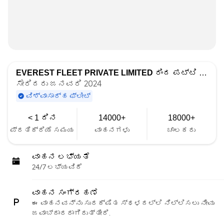
EVEREST FLEET PRIVATE LIMITED
ರಿಂದ ಪಟ್ಟಿ ಮಾಡಲಾಗಿದೆ
ಸೇರಿದರು ಜನವರಿ 2024
ವಿಶ್ವಾಸಾರ್ಹ ಫ್ಲೀಟ್
< 1 ದಿನ
14000+
18000+
ಪ್ರತಿಕ್ರಿಯೆ ಸಮಯ
ವಾಹನಗಳು
ಚಾಲಕರು
ವಾಹನ ಲಭ್ಯತೆ
24/7 ಲಭ್ಯವಿದೆ
ವಾಹನ ಸಂಗ್ರಹಣೆ
ಈ ವಾಹನವನ್ನು ಸುರಕ್ಷಿತ ಸ್ಥಳದಲ್ಲಿ ನಿಲ್ಲಿಸಲು ನೀವು
ಜವಾಬ್ದಾರರಾಗಿರುತ್ತೀರಿ.