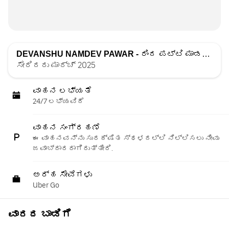
DEVANSHU NAMDEV PAWAR -
ರಿಂದ ಪಟ್ಟಿ ಮಾಡಲಾಗಿದೆ
ಸೇರಿದರು ಮಾರ್ಚ್ 2025
ವಾಹನ ಲಭ್ಯತೆ
24/7 ಲಭ್ಯವಿದೆ
ವಾಹನ ಸಂಗ್ರಹಣೆ
ಈ ವಾಹನವನ್ನು ಸುರಕ್ಷಿತ ಸ್ಥಳದಲ್ಲಿ ನಿಲ್ಲಿಸಲು ನೀವು
ಜವಾಬ್ದಾರರಾಗಿರುತ್ತೀರಿ.
ಅರ್ಹ ಸೇವೆಗಳು
Uber Go
ವಾರದ ಬಾಡಿಗೆ