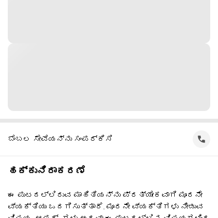
ಬೆಂಬಲ ಸೇವೆಯನ್ನು ಸಂಪರ್ಕಿಸಿ
ಹಕ್ಕುನಿರಾಕರಣೆ
ಈ ಪುಟದಲ್ಲಿರುವ ಮಾಹಿತಿಯನ್ನು ಪ್ರತ್ಯೇಕವಾಗಿ ಮೂರನೇ
ವ್ಯಕ್ತಿಯು ಒದಗಿಸುತ್ತಾರೆ. ಮೂರನೇ ವ್ಯಕ್ತಿಗಳು ನೀಡುವ