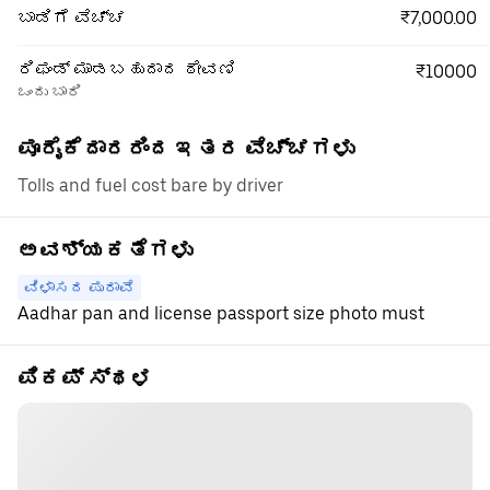
₹7,000.00
ಬಾಡಿಗೆ ವೆಚ್ಚ
ರಿಫಂಡ್ ಮಾಡಬಹುದಾದ ಠೇವಣಿ
₹10000
ಒಂದು ಬಾರಿ
ಪೂರೈಕೆದಾರರಿಂದ ಇತರ ವೆಚ್ಚಗಳು
Tolls and fuel cost bare by driver
ಅವಶ್ಯಕತೆಗಳು
ವಿಳಾಸದ ಪುರಾವೆ
Aadhar pan and license passport size photo must
ಪಿಕಪ್ ಸ್ಥಳ