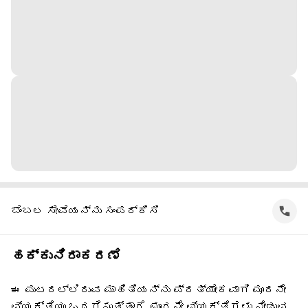
ಬೆಂಬಲ ಸೇವೆಯನ್ನು ಸಂಪರ್ಕಿಸಿ
ಹಕ್ಕುನಿರಾಕರಣೆ
ಈ ಪುಟದಲ್ಲಿರುವ ಮಾಹಿತಿಯನ್ನು ಪ್ರತ್ಯೇಕವಾಗಿ ಮೂರನೇ
ವ್ಯಕ್ತಿಯು ಒದಗಿಸುತ್ತಾರೆ. ಮೂರನೇ ವ್ಯಕ್ತಿಗಳು ನೀಡುವ