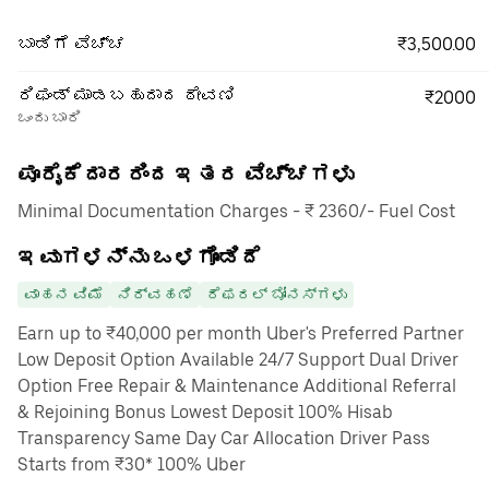
₹3,500.00
ಬಾಡಿಗೆ ವೆಚ್ಚ
ರಿಫಂಡ್ ಮಾಡಬಹುದಾದ ಠೇವಣಿ
₹2000
ಒಂದು ಬಾರಿ
ಪೂರೈಕೆದಾರರಿಂದ ಇತರ ವೆಚ್ಚಗಳು
Minimal Documentation Charges - ₹ 2360/- Fuel Cost
ಇವುಗಳನ್ನು ಒಳಗೊಂಡಿದೆ
ವಾಹನ ವಿಮೆ
ನಿರ್ವಹಣೆ
ರೆಫರಲ್ ಬೋನಸ್‌ಗಳು
Earn up to ₹40,000 per month Uber's Preferred Partner
Low Deposit Option Available 24/7 Support Dual Driver
Option Free Repair & Maintenance Additional Referral
& Rejoining Bonus Lowest Deposit 100% Hisab
Transparency Same Day Car Allocation Driver Pass
Starts from ₹30* 100% Uber