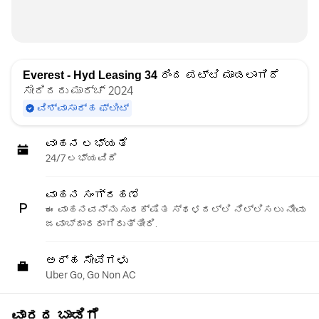
Everest - Hyd Leasing 34
ರಿಂದ ಪಟ್ಟಿ ಮಾಡಲಾಗಿದೆ
ಸೇರಿದರು ಮಾರ್ಚ್ 2024
ವಿಶ್ವಾಸಾರ್ಹ ಫ್ಲೀಟ್
ವಾಹನ ಲಭ್ಯತೆ
24/7 ಲಭ್ಯವಿದೆ
ವಾಹನ ಸಂಗ್ರಹಣೆ
ಈ ವಾಹನವನ್ನು ಸುರಕ್ಷಿತ ಸ್ಥಳದಲ್ಲಿ ನಿಲ್ಲಿಸಲು ನೀವು
ಜವಾಬ್ದಾರರಾಗಿರುತ್ತೀರಿ.
ಅರ್ಹ ಸೇವೆಗಳು
Uber Go, Go Non AC
ವಾರದ ಬಾಡಿಗೆ