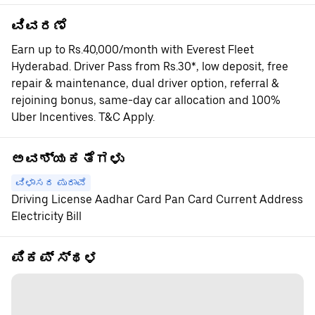
ವಿವರಣೆ
Earn up to Rs.40,000/month with Everest Fleet
Hyderabad. Driver Pass from Rs.30*, low deposit, free
repair & maintenance, dual driver option, referral &
rejoining bonus, same-day car allocation and 100%
Uber Incentives. T&C Apply.
ಅವಶ್ಯಕತೆಗಳು
ವಿಳಾಸದ ಪುರಾವೆ
Driving License Aadhar Card Pan Card Current Address
Electricity Bill
ಪಿಕಪ್ ಸ್ಥಳ